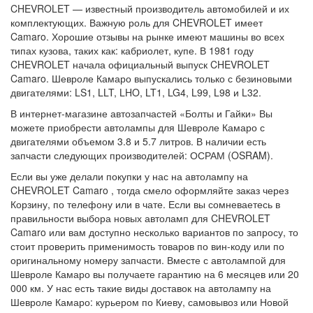
CHEVROLET — известный производитель автомобилей и их
комплектующих. Важную роль для CHEVROLET имеет
Camaro. Хорошие отзывы на рынке имеют машины во всех
типах кузова, таких как: кабриолет, купе. В 1981 году
CHEVROLET начала официальный выпуск CHEVROLET
Camaro. Шевроле Камаро выпускались только с безиновыми
двигателями: LS1, LLT, LHO, LT1, LG4, L99, L98 и L32.
В интернет-магазине автозапчастей «Болты и Гайки» Вы
можете приобрести автолампы для Шевроле Камаро с
двигателями объемом 3.8 и 5.7 литров. В наличии есть
запчасти следующих производителей: ОСРАМ (OSRAM).
Если вы уже делали покупки у нас на автолампу на
CHEVROLET Camaro , тогда смело оформляйте заказ через
Корзину, по телефону или в чате. Если вы сомневаетесь в
правильности выбора новых автоламп для CHEVROLET
Camaro или вам доступно несколько вариантов по запросу, то
стоит проверить применимость товаров по вин-коду или по
оригинальному номеру запчасти. Вместе с автолампой для
Шевроле Камаро вы получаете гарантию на 6 месяцев или 20
000 км. У нас есть такие виды доставок на автолампу на
Шевроле Камаро: курьером по Киеву, самовывоз или Новой