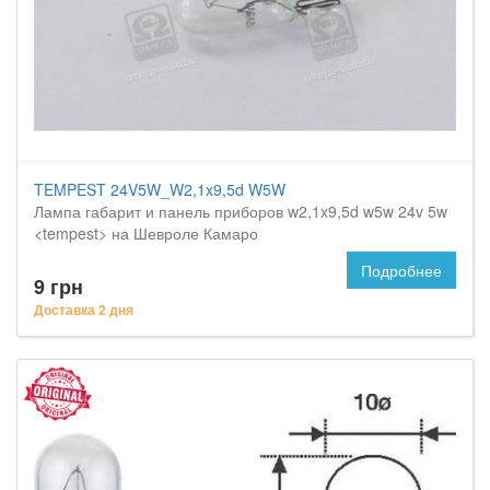
TEMPEST 24V5W_W2,1x9,5d W5W
Лампа габарит и панель приборов w2,1x9,5d w5w 24v 5w
<tempest> на Шевроле Камаро
Подробнее
9 грн
Доставка 2 дня