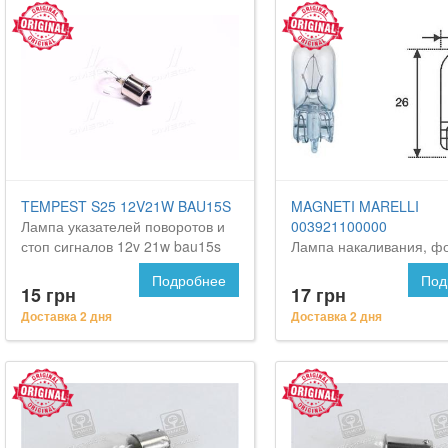
TEMPEST S25 12V21W BAU15S
MAGNETI MARELLI
Лампа указателей поворотов и
003921100000
стоп сигналов 12v 21w bau15s
Лампа накаливания, ф
(смещенный цоколь) <tempest>
освещения номерного з
Подробнее
Под
на CITROEN C5
Ситроен С5
15 грн
17 грн
Доставка 2 дня
Доставка 2 дня