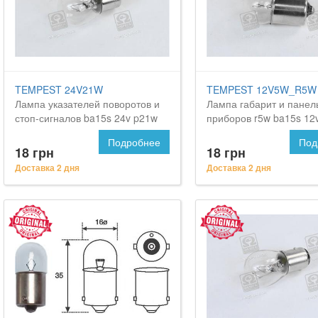
TEMPEST 24V21W
TEMPEST 12V5W_R5W 
Лампа указателей поворотов и
Лампа габарит и панел
стоп-сигналов ba15s 24v p21w
приборов r5w ba15s 12
<tempest> на Ситроен С5
<tempest> на CITROEN
Подробнее
Под
18 грн
18 грн
Доставка 2 дня
Доставка 2 дня