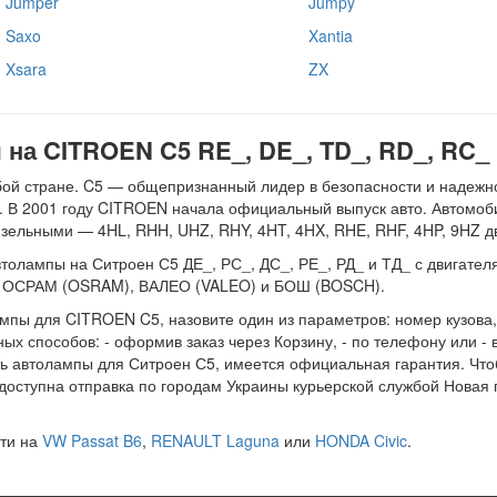
Jumper
Jumpy
Saxo
Xantia
Xsara
ZX
на CITROEN C5 RE_, DE_, TD_, RD_, RC_
й стране. C5 — общепризнанный лидер в безопасности и надежнос
н. В 2001 году CITROEN начала официальный выпуск авто. Автомоб
 дизельными — 4HL, RHH, UHZ, RHY, 4HT, 4HX, RHE, RHF, 4HP, 9HZ д
олампы на Ситроен С5 ДЕ_, РС_, ДС_, РЕ_, РД_ и ТД_ с двигателями 
й: ОСРАМ (OSRAM), ВАЛЕО (VALEO) и БОШ (BOSCH).
мпы для CITROEN C5, назовите один из параметров: номер кузова
х способов: - оформив заказ через Корзину, - по телефону или - в
ать автолампы для Ситроен С5, имеется официальная гарантия. Чт
доступна отправка по городам Украины курьерской службой Новая 
сти на
VW Passat B6
,
RENAULT Laguna
или
HONDA Civic
.