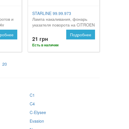
STARLINE 99.99.973
ротов и
Лампа накаливания, фонарь
4v
указателя поворота на CITROEN
итроен
C5
робнее
Подробнее
21 грн
Есть в наличии
20
C1
C4
C-Elysee
Evasion