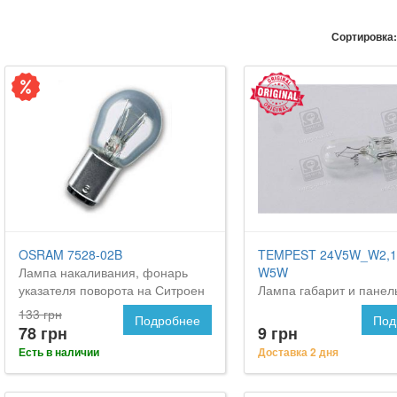
Сортировка:
OSRAM 7528-02B
TEMPEST 24V5W_W2,1
Лампа накаливания, фонарь
W5W
указателя поворота на Ситроен
Лампа габарит и панел
С5
приборов w2,1x9,5d w5
133 грн
Подробнее
Под
<tempest> на CITROEN
78 грн
9 грн
Есть в наличии
Доставка 2 дня