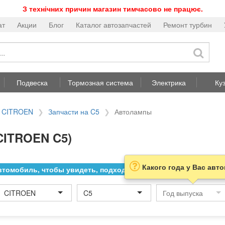
З технічних причин магазин тимчасово не працює.
ат
Акции
Блог
Каталог автозапчастей
Ремонт турбин
Подвеска
Тормозная система
Электрика
Ку
а CITROEN
Запчасти на C5
Автолампы
CITROEN C5)
Какого года у Вас авт
томобиль, чтобы увидеть, подходит ли товар к нему
CITROEN
C5