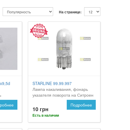
На странице:
x9,5d
STARLINE 99.99.997
Лампа накаливания, фонарь
ь
указателя поворота на Ситроен
w 24v 5w
С5
робнее
Подробнее
 C5
10 грн
Есть в наличии