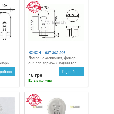
BOSCH 1 987 302 206
Лампа накаливания, фонарь
онарь
сигнала тормож./ задний габ.
нака на
огонь на CITROEN C5
робнее
Подробнее
18 грн
Есть в наличии