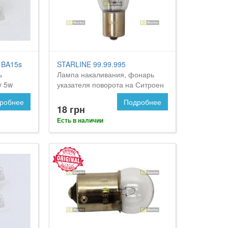
BA15s
STARLINE 99.99.995
ь
Лампа накаливания, фонарь
v 5w
указателя поворота на Ситроен
 C5
С5
робнее
Подробнее
18 грн
Есть в наличии