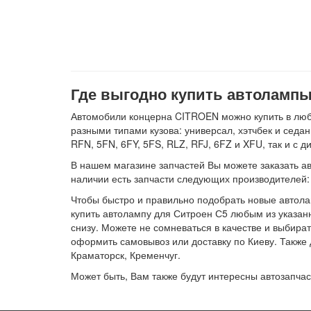
Где выгодно купить автолампы 
Автомобили концерна CITROEN можно купить в любо
разными типами кузова: универсал, хэтчбек и седа
RFN, 5FN, 6FY, 5FS, RLZ, RFJ, 6FZ и XFU, так и с
В нашем магазине запчастей Вы можете заказать авт
наличии есть запчасти следующих производителе
Чтобы быстро и правильно подобрать новые автола
купить автолампу для Ситроен С5 любым из указанны
снизу. Можете не сомневаться в качестве и выбир
оформить самовывоз или доставку по Киеву. Также 
Краматорск, Кременчуг.
Может быть, Вам также будут интересны автозапча