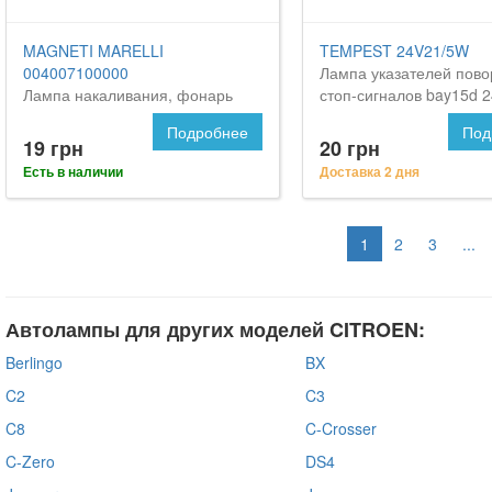
MAGNETI MARELLI
TEMPEST 24V21/5W
004007100000
Лампа указателей пово
Лампа накаливания, фонарь
стоп-сигналов bay15d 2
освещения номерного знака на
p21/5w <tempest> на С
Подробнее
Под
CITROEN C5
С5
19 грн
20 грн
Есть в наличии
Доставка 2 дня
1
2
3
...
Автолампы для других моделей CITROEN:
Berlingo
BX
C2
C3
C8
C-Crosser
C-Zero
DS4