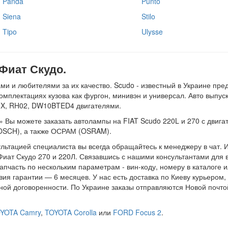
Panda
Punto
Siena
Stilo
Tipo
Ulysse
Фиат Скудо.
 и любителями за их качество. Scudo - известный в Украине пред
комплектациях кузова как фургон, минивэн и универсал. Авто выпус
X, RH02, DW10BTED4 двигателями.
 Вы можете заказать автолампы на FIAT Scudo 220L и 270 с двигат
BOSCH), а также ОСРАМ (OSRAM).
ультацией специалиста вы всегда обращайтесь к менеджеру в чат. И 
Фиат Скудо 270 и 220Л. Связавшись с нашими консультантами для 
 запчасть по нескольким параметрам - вин-коду, номеру в каталог
вия гарантии — 6 месяцев. У нас есть доставка по Киеву курьером,
ной договоренности. По Украине заказы отправляются Новой почто
YOTA Camry
,
TOYOTA Corolla
или
FORD Focus 2
.