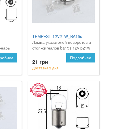
TEMPEST 12V21W_BA15s
Лампа указателей поворотов и
онарь
стоп-сигналов ba15s 12v p21w
<tempest>
робнее
Подробнее
21 грн
Доставка 2 дня