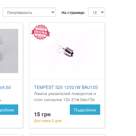
На странице:
x9,5d
TEMPEST S25 12V21W BAU15S
Лампа указателей поворотов и
ь
стоп сигналов 12v 21w bau15s
w 24v 5w
(смещенный цоколь) <tempest>
робнее
Подробнее
15 грн
Доставка 2 дня