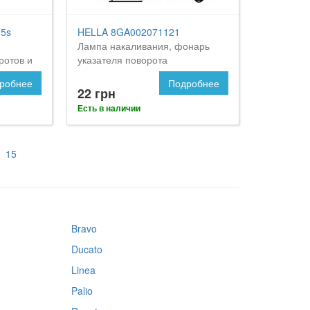
5s
HELLA 8GA002071121
Лампа накаливания, фонарь
ротов и
указателя поворота
a15s
робнее
Подробнее
st>
22 грн
Есть в наличии
15
Bravo
Ducato
Linea
Palio