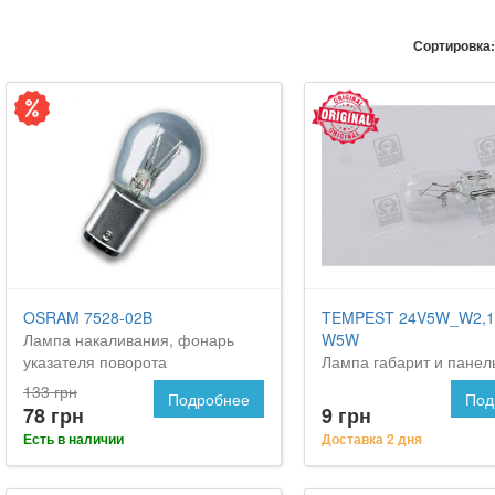
Сортировка:
OSRAM 7528-02B
TEMPEST 24V5W_W2,1
Лампа накаливания, фонарь
W5W
указателя поворота
Лампа габарит и панел
приборов w2,1x9,5d w5
133 грн
Подробнее
Под
<tempest>
78 грн
9 грн
Есть в наличии
Доставка 2 дня