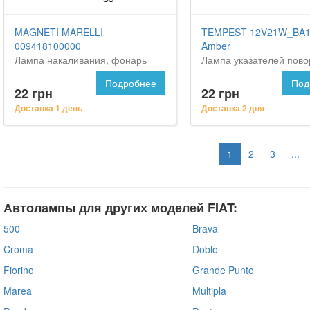
MAGNETI MARELLI
TEMPEST 12V21W_BA1
009418100000
Amber
Лампа накаливания, фонарь
Лампа указателей пово
освещения номерного знака
стоп-сигналов оранж. b
Подробнее
Под
amber 12v p21w <tempe
22 грн
22 грн
Доставка 1 день
Доставка 2 дня
1
2
3
...
Автолампы для других моделей FIAT:
500
Brava
Croma
Doblo
Fiorino
Grande Punto
Marea
Multipla