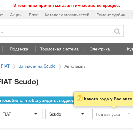
З технічних причин магазин тимчасово не працює.
ат
Акции
Блог
Каталог автозапчастей
Ремонт турбин
Подвеска
Тормозная система
Электрика
Ку
 FIAT
Запчасти на Scudo
Автолампы
IAT Scudo)
Какого года у Вас авт
томобиль, чтобы увидеть, подходит ли товар к нему
FIAT
Scudo