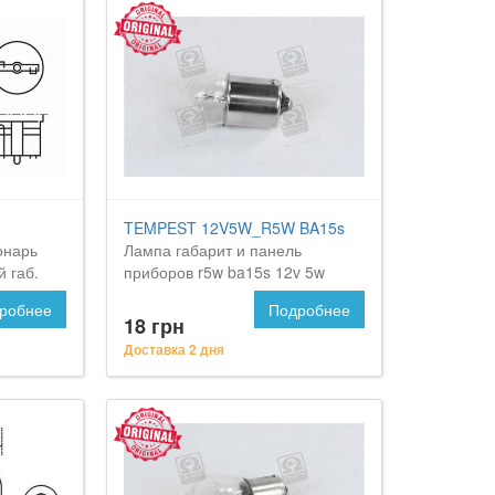
TEMPEST 12V5W_R5W BA15s
онарь
Лампа габарит и панель
й габ.
приборов r5w ba15s 12v 5w
<tempest>
робнее
Подробнее
18 грн
Доставка 2 дня