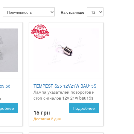
На странице:
x9,5d
TEMPEST S25 12V21W BAU15S
Лампа указателей поворотов и
ь
стоп сигналов 12v 21w bau15s
w 24v 5w
(смещенный цоколь) <tempest>
робнее
Подробнее
erick
на Форд Маверик
15 грн
Доставка 2 дня