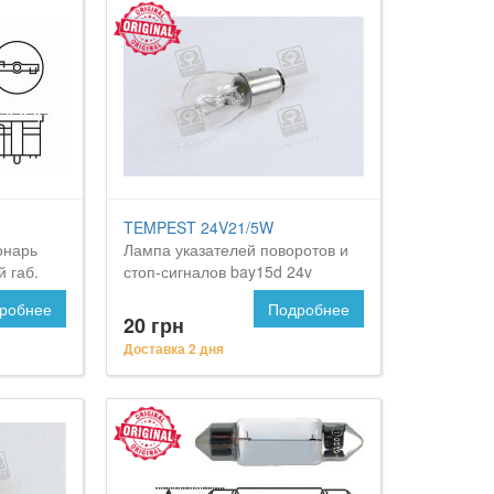
TEMPEST 24V21/5W
онарь
Лампа указателей поворотов и
й габ.
стоп-сигналов bay15d 24v
p21/5w <tempest> на FORD
робнее
Подробнее
Maverick
20 грн
Доставка 2 дня