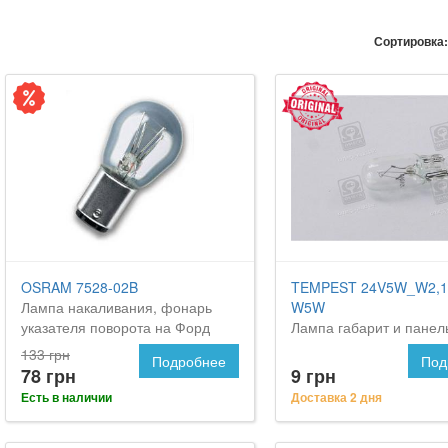
Сортировка:
OSRAM 7528-02B
TEMPEST 24V5W_W2,1
Лампа накаливания, фонарь
W5W
указателя поворота на Форд
Лампа габарит и панел
Маверик
приборов w2,1x9,5d w5
133 грн
Подробнее
Под
<tempest> на FORD Mav
78 грн
9 грн
Есть в наличии
Доставка 2 дня