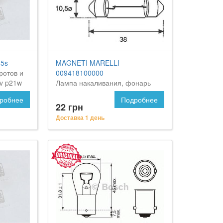
5s
MAGNETI MARELLI
ротов и
009418100000
2v p21w
Лампа накаливания, фонарь
erick
освещения номерного знака на
робнее
Подробнее
Форд Маверик
22 грн
Доставка 1 день