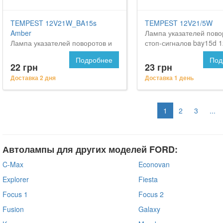
TEMPEST 12V21W_BA15s
TEMPEST 12V21/5W
Amber
Лампа указателей пово
Лампа указателей поворотов и
стоп-сигналов bay15d 1
стоп-сигналов оранж. ba15s
p21/5w <tempest> на Ф
Подробнее
Под
amber 12v p21w <tempest> на
Маверик
22 грн
23 грн
FORD Maverick
Доставка 2 дня
Доставка 1 день
1
2
3
...
Автолампы для других моделей FORD:
C-Max
Econovan
Explorer
Fiesta
Focus 1
Focus 2
Fusion
Galaxy