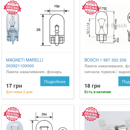
MAGNETI MARELLI
BOSCH 1 987 302 206
003921100000
Лампа накаливания, ф
Лампа накаливания, фонарь
сигнала тормож./ задни
освещения номерного знака на
огонь на Форд Маверик
Подробнее
Под
FORD Maverick
17 грн
18 грн
Доставка 2 дня
Есть в наличии