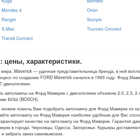
Kuga
Mondeo
Mondeo 4
Orion
Ranger
Scorpio
S-Max
Tourneo Connect
Transit Connect
 цены, характеристики.
 мира. Maverick — удачная представительница бренда, в ней воп
оцесс по созданию FORD Maverick начался в 1993 году. Форд Маве
7 двигателями.
 автолампы на Форд Маверик с двигателями объемом 2.0, 2.3, 2.4,
акже БОШ (BOSCH).
ы можем помочь Вам подобрать автолампу для Форд Маверик по ка
айте автолампу на Форд Маверик наиболее удобным для Вас способ
гарантирует качество на автолампу на Форд Маверик. Гарантия дае
верик в города: Черновцы, Одесса, Запорожье. Курьеры доставляют
 и забрать заказ самовывозом.