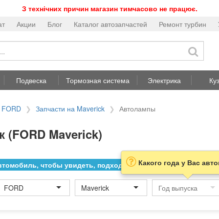
З технічних причин магазин тимчасово не працює.
ат
Акции
Блог
Каталог автозапчастей
Ремонт турбин
Подвеска
Тормозная система
Электрика
Ку
а FORD
Запчасти на Maverick
Автолампы
 (FORD Maverick)
Какого года у Вас авт
томобиль, чтобы увидеть, подходит ли товар к нему
FORD
Maverick