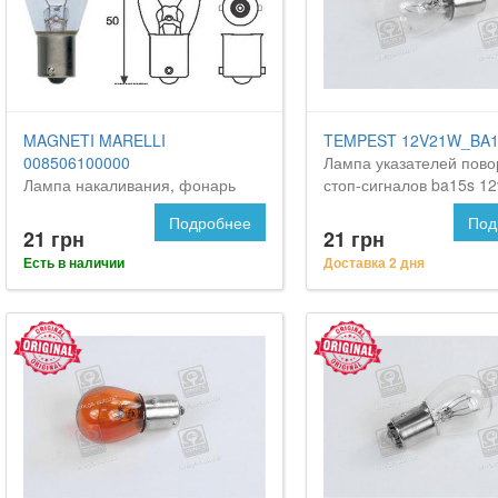
MAGNETI MARELLI
TEMPEST 12V21W_BA1
008506100000
Лампа указателей пово
Лампа накаливания, фонарь
стоп-сигналов ba15s 1
указателя поворота на Форд
<tempest> на FORD Mav
Подробнее
Под
Маверик
21 грн
21 грн
Есть в наличии
Доставка 2 дня