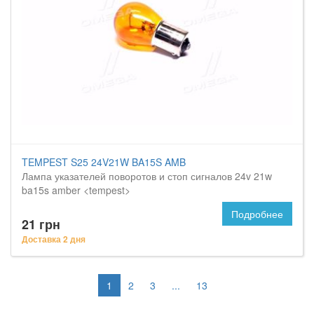
TEMPEST S25 24V21W BA15S AMB
Лампа указателей поворотов и стоп сигналов 24v 21w
ba15s amber <tempest>
Подробнее
21 грн
Доставка 2 дня
1
2
3
...
13