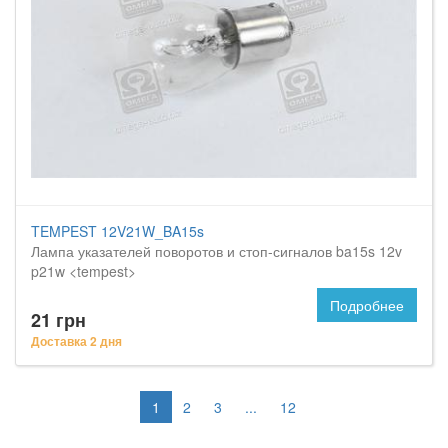
TEMPEST 12V21W_BA15s
Лампа указателей поворотов и стоп-сигналов ba15s 12v
p21w <tempest>
Подробнее
21 грн
Доставка 2 дня
1
2
3
...
12