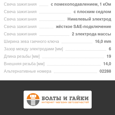
Свеча зажигания
с помехоподавлением, 1 кОм
Свеча зажигания
с плоским седлом
Свеча зажигания
Никелевый электрод
Свеча зажигания
жёсткое SAE-подключение
Свеча зажигания
2 электрода массы
Ширина зева гаечного ключа
16,0 mm
Зазор между электродами [мм]
6
Длина резьбы [мм]
19
Внешняя резьба [мм]
14,0
Альтернативные номера
02288