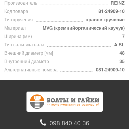
Производитель
REINZ
Код товара
81-24909-10
Тип кручения
правое кручение
Материал
MVG (кремнийорганический каучук)
Ширина (мм)
7
Тип сальника вала
A SL
Внешний диаметр [мм]
48
Внутренний диаметр
35
Альтернативные номера
081-24909-10
098 840 40 36