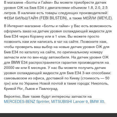
В магазине «Болты и Гайки» Вы можете приобрести датчик
уровня ОЖ на Бмв Е34 с двигателями объемом 1.8, 2.0, 2.5
литров. В наличии есть товары следующих производителей:
ФЕБИ БИЛЬШТАЙН (FEBI BILSTEIN), а также МЕЙЛИ (MEYLE).
В Интернет-магазине «Болты и гайки» у Вас есть возможность
оформить заказ на датчик уровня охлаждающей жидкости для
Бмв Е34 через Корзину или в 1 клик. Вы можете просто
позвонить нам или написать в чат на сайте. Позвоните нам,
чтобы проверить ваш выбор на новые датчик уровня ОЖ для
Бмв Е34 по каталогу на сайте, по оригинальному номеру
запчасти или по вин-коду автомобиля. На датчик уровня ОЖ
для BMW E34 распространяется гарантия производителя на
20000 км или 6 месяцев. У нас Вы можете получить датчик
уровня охлаждающей жидкости для Бмв Е34 3-мя способами:
самовывозом из офиса, доставкой по Киеву (стоимость — 50
грн) или по Украине Новой почтой в такие города: Никополь,
Кривой Рог, Львов и Павлоград.
Вероятно, Вам также будут интересны запчасти на
MERCEDES-BENZ Sprinter
,
MITSUBISHI Lancer 9
,
BMW X5
.