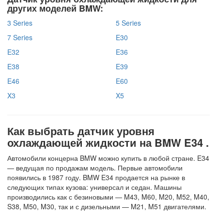
других моделей BMW:
3 Series
5 Series
7 Series
E30
E32
E36
E38
E39
E46
E60
X3
X5
Как выбрать датчик уровня
охлаждающей жидкости на BMW E34 .
Автомобили концерна BMW можно купить в любой стране. E34
— ведущая по продажам модель. Первые автомобили
появились в 1987 году. BMW E34 продается на рынке в
следующих типах кузова: универсал и седан. Машины
производились как с безиновыми — M43, M60, M20, M52, M40,
S38, M50, M30, так и с дизельными — M21, M51 двигателями.