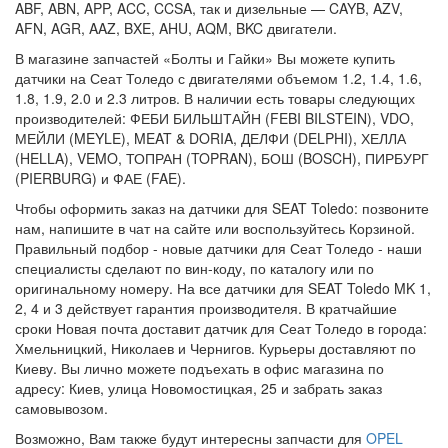
ABF, ABN, APP, ACC, CCSA, так и дизельные — CAYB, AZV,
AFN, AGR, AAZ, BXE, AHU, AQM, BKC двигатели.
В магазине запчастей «Болты и Гайки» Вы можете купить
датчики на Сеат Толедо с двигателями объемом 1.2, 1.4, 1.6,
1.8, 1.9, 2.0 и 2.3 литров. В наличии есть товары следующих
производителей: ФЕБИ БИЛЬШТАЙН (FEBI BILSTEIN), VDO,
МЕЙЛИ (MEYLE), MEAT & DORIA, ДЕЛФИ (DELPHI), ХЕЛЛА
(HELLA), VEMO, ТОПРАН (TOPRAN), БОШ (BOSCH), ПИРБУРГ
(PIERBURG) и ФАЕ (FAE).
Чтобы оформить заказ на датчики для SEAT Toledo: позвоните
нам, напишите в чат на сайте или воспользуйтесь Корзиной.
Правильный подбор - новые датчики для Сеат Толедо - наши
специалисты сделают по вин-коду, по каталогу или по
оригинальному номеру. На все датчики для SEAT Toledo MK 1,
2, 4 и 3 действует гарантия производителя. В кратчайшие
сроки Новая почта доставит датчик для Сеат Толедо в города:
Хмельницкий, Николаев и Чернигов. Курьеры доставляют по
Киеву. Вы лично можете подъехать в офис магазина по
адресу: Киев, улица Новомостицкая, 25 и забрать заказ
самовывозом.
Возможно, Вам также будут интересны запчасти для
OPEL