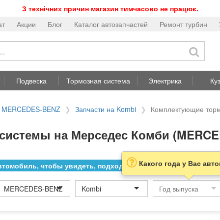
З технічних причин магазин тимчасово не працює.
ат
Акции
Блог
Каталог автозапчастей
Ремонт турбин
Подвеска
Тормозная система
Электрика
Ку
на MERCEDES-BENZ
Запчасти на Kombi
Комплектующие торм
системы на Мерседес Комби (MERCE
Какого года у Вас авт
томобиль, чтобы увидеть, подходит ли товар к нему
MERCEDES-BENZ
Kombi