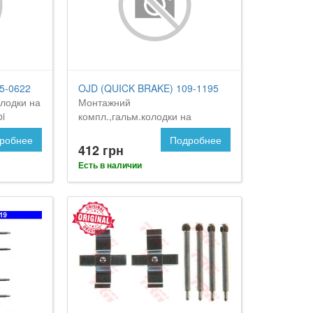
5-0622
OJD (QUICK BRAKE) 109-1195
лодки на
Монтажний
i
компл.,гальм.колодки на
Мерседес Комби
робнее
Подробнее
412 грн
Есть в наличии