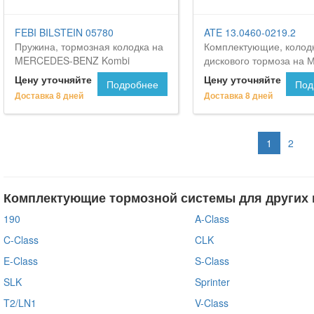
FEBI BILSTEIN 05780
ATE 13.0460-0219.2
Пружина, тормозная колодка на
Комплектующие, колод
MERCEDES-BENZ Kombi
дискового тормоза на 
Комби
Цену уточняйте
Цену уточняйте
Подробнее
Под
Доставка 8 дней
Доставка 8 дней
1
2
Комплектующие тормозной системы для других
190
A-Class
C-Class
CLK
E-Class
S-Class
SLK
Sprinter
T2/LN1
V-Class