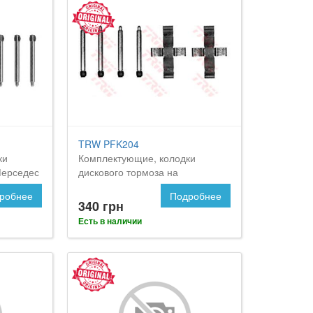
TRW PFK204
ки
Комплектующие, колодки
Мерседес
дискового тормоза на
MERCEDES-BENZ Kombi
робнее
Подробнее
340 грн
Есть в наличии