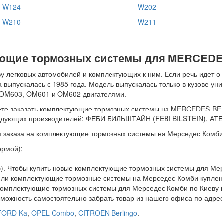
W124
W202
W210
W211
тующие тормозных системы для MERCED
 легковых автомобилей и комплектующих к ним. Если речь идет о
а выпускалась с 1985 года. Модель выпускалась только в кузове у
 OM603, OM601 и OM602 двигателями.
те заказать комплектующие тормозных системы на MERCEDES-BENZ 
ы следующих производителей: ФЕБИ БИЛЬШТАЙН (FEBI BILSTEIN), АТ
 заказа на комплектующие тормозных системы на Мерседес Комби
ормой);
б). Чтобы купить новые комплектующие тормозных системы для Ме
сли комплектующие тормозные системы на Мерседес Комби куплен
 комплектующие тормозных системы для Мерседес Комби по Киеву 
зможность самостоятельно забрать товар из нашего офиса по адре
FORD Ka
,
OPEL Combo
,
CITROEN Berlingo
.