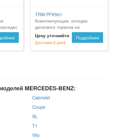
TRW PFK561
ки
Комплектующие, колодки
Мерседес
дискового тормоза на
MERCEDES-BENZ Kombi
Цену уточняйте
робнее
Подробнее
Доставка 8 дней
 моделей MERCEDES-BENZ:
Cabriolet
Coupe
SL
T1
Vito