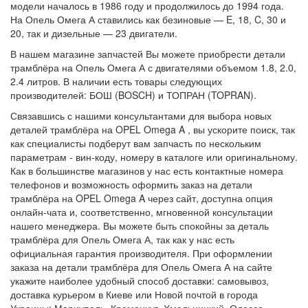
модели началось в 1986 году и продолжилось до 1994 года.
На Опель Омега А ставились как безиновые — E, 18, C, 30 и
20, так и дизельные — 23 двигатели.
В нашем магазине запчастей Вы можете приобрести детали
трамблёра на Опель Омега А с двигателями объемом 1.8, 2.0,
2.4 литров. В наличии есть товары следующих
производителей: БОШ (BOSCH) и ТОПРАН (TOPRAN).
Связавшись с нашими консультантами для выбора новых
деталей трамблёра на OPEL Omega A , вы ускорите поиск, так
как специалисты подберут вам запчасть по нескольким
параметрам - вин-коду, номеру в каталоге или оригинальному.
Как в большинстве магазинов у нас есть контактные номера
телефонов и возможность оформить заказ на детали
трамблёра на OPEL Omega A через сайт, доступна опция
онлайн-чата и, соответственно, мгновенной консультации
нашего менеджера. Вы можете быть спокойны за деталь
трамблёра для Опель Омега А, так как у нас есть
официальная гарантия производителя. При оформлении
заказа на детали трамблёра для Опель Омега А на сайте
укажите наиболее удобный способ доставки: самовывоз,
доставка курьером в Киеве или Новой почтой в города