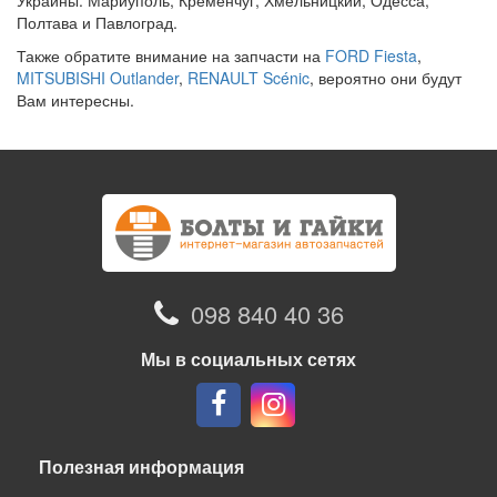
Украины: Мариуполь, Кременчуг, Хмельницкий, Одесса,
Полтава и Павлоград.
Также обратите внимание на запчасти на
FORD Fiesta
,
MITSUBISHI Outlander
,
RENAULT Scénic
, вероятно они будут
Вам интересны.
098 840 40 36
Мы в социальных сетях
Полезная информация