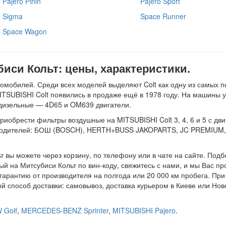
Pajero Pinin
Pajero Sport
Sigma
Space Runner
Space Wagon
си Кольт: цены, характеристики.
омобилей. Среди всех моделей выделяют Colt как одну из самых п
ITSUBISHI Colt появились в продаже ещё в 1978 году. На машины 
и дизельные — 4D65 и OM639 двигатели.
брести фильтры воздушные на MITSUBISHI Colt 3, 4, 6 и 5 с двигат
изводителей: БОШ (BOSCH), HERTH+BUSS JAKOPARTS, JC PREMIUM
вы можете через корзину, по телефону или в чате на сайте. Подб
ый на Митсубиси Кольт по вин-коду, свяжитесь с нами, и мы Вас п
 гарантию от производителя на полгода или 20 000 км пробега. П
й способ доставки: самовывоз, доставка курьером в Киеве или Нов
 Golf
,
MERCEDES-BENZ Sprinter
,
MITSUBISHI Pajero
.