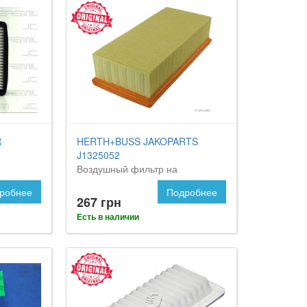
R
HERTH+BUSS JAKOPARTS
J1325052
Воздушный фильтр на
Митсубиси Кольт
робнее
Подробнее
267 грн
Есть в наличии