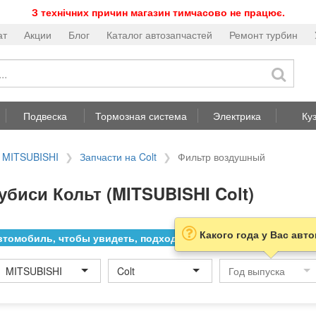
З технічних причин магазин тимчасово не працює.
ат
Акции
Блог
Каталог автозапчастей
Ремонт турбин
Подвеска
Тормозная система
Электрика
Ку
а MITSUBISHI
Запчасти на Colt
Фильтр воздушный
биси Кольт (MITSUBISHI Colt)
Какого года у Вас авт
томобиль, чтобы увидеть, подходит ли товар к нему
MITSUBISHI
Colt