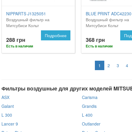
NIPPARTS J1325051
BLUE PRINT ADC42230
Воздушный фильтр на
Воздушный фильтр на
Митсубиси Кольт
Митсубиси Кольт
Подробнее
Под
288 грн
368 грн
Есть в наличии
Есть в наличии
1
2
3
4
Фильтры воздушные для других моделей MITSUB
ASX
Carisma
Galant
Grandis
L 300
L 400
Lancer 9
Outlander