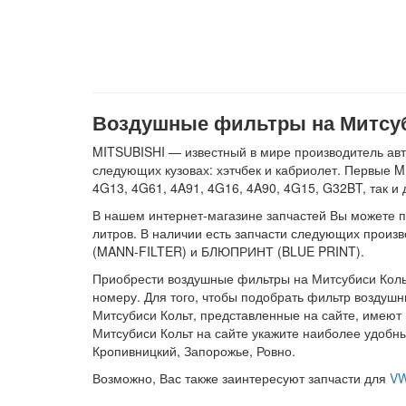
Воздушные фильтры на Митсуби
MITSUBISHI — известный в мире производитель авт
следующих кузовах: хэтчбек и кабриолет. Первые M
4G13, 4G61, 4A91, 4G16, 4A90, 4G15, G32BT, так 
В нашем интернет-магазине запчастей Вы можете прио
литров. В наличии есть запчасти следующих про
(MANN-FILTER) и БЛЮПРИНТ (BLUE PRINT).
Приобрести воздушные фильтры на Митсубиси Кольт 
номеру. Для того, чтобы подобрать фильтр воздушн
Митсубиси Кольт, представленные на сайте, имеют
Митсубиси Кольт на сайте укажите наиболее удобны
Кропивницкий, Запорожье, Ровно.
Возможно, Вас также заинтересуют запчасти для
VW