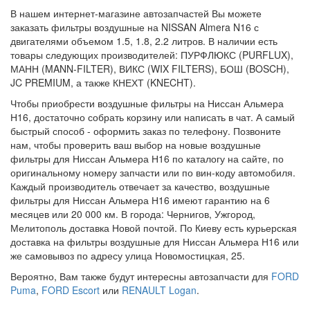
В нашем интернет-магазине автозапчастей Вы можете
заказать фильтры воздушные на NISSAN Almera N16 с
двигателями объемом 1.5, 1.8, 2.2 литров. В наличии есть
товары следующих производителей: ПУРФЛЮКС (PURFLUX),
МАНН (MANN-FILTER), ВИКС (WIX FILTERS), БОШ (BOSCH),
JC PREMIUM, а также КНЕХТ (KNECHT).
Чтобы приобрести воздушные фильтры на Ниссан Альмера
Н16, достаточно собрать корзину или написать в чат. А самый
быстрый способ - оформить заказ по телефону. Позвоните
нам, чтобы проверить ваш выбор на новые воздушные
фильтры для Ниссан Альмера Н16 по каталогу на сайте, по
оригинальному номеру запчасти или по вин-коду автомобиля.
Каждый производитель отвечает за качество, воздушные
фильтры для Ниссан Альмера Н16 имеют гарантию на 6
месяцев или 20 000 км. В города: Чернигов, Ужгород,
Мелитополь доставка Новой почтой. По Киеву есть курьерская
доставка на фильтры воздушные для Ниссан Альмера Н16 или
же самовывоз по адресу улица Новомостицкая, 25.
Вероятно, Вам также будут интересны автозапчасти для
FORD
Puma
,
FORD Escort
или
RENAULT Logan
.