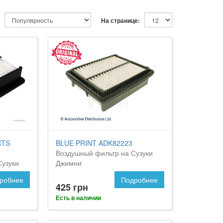
На странице:
RTS
BLUE PRINT ADK82223
Воздушный фильтр на Сузуки
Сузуки
Джимни
робнее
Подробнее
425 грн
Есть в наличии