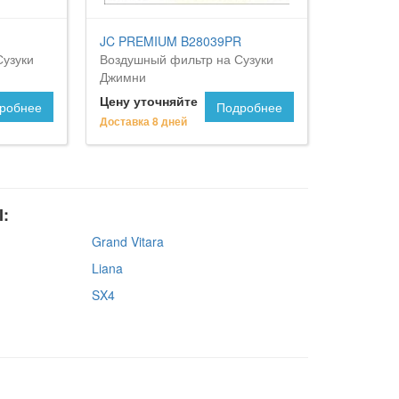
JC PREMIUM B28039PR
Сузуки
Воздушный фильтр на Сузуки
Джимни
Цену уточняйте
робнее
Подробнее
Доставка 8 дней
:
Grand Vitara
Liana
SX4