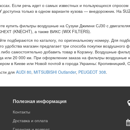
ссах. Если речь идет о самых известных и пользующихся спросом м
Y доступна только в одном варианте кузова — внедорожник. На SU
те купить фильтры воздушные на Сузуки Джимни СJ30 с двигателям
НЕХТ (KNECHT), а также ВИКС (WIX FILTERS).
те подбираются по каталогу, по оригинальному номеру. Для подб
го удобства магазин предлагает три способа покупки воздушного 
, либо самостоятельно добавить товар в Корзину. Воздушные филь
да или 20 000 км. При оформлении заказа на фильтры воздушные н
ьером в Киеве или Новой почтой в города Украины: Кропивницкий, О
асти для
AUDI 80
,
MITSUBISHI Outlander
,
PEUGEOT 308
.
Полезная информация
Контакты
Доставка и оплата
Гарантия и возврат