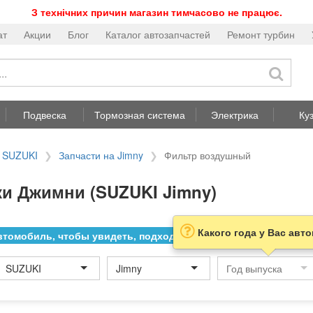
З технічних причин магазин тимчасово не працює.
ат
Акции
Блог
Каталог автозапчастей
Ремонт турбин
Подвеска
Тормозная система
Электрика
Ку
а SUZUKI
Запчасти на Jimny
Фильтр воздушный
и Джимни (SUZUKI Jimny)
Какого года у Вас авт
томобиль, чтобы увидеть, подходит ли товар к нему
SUZUKI
Jimny