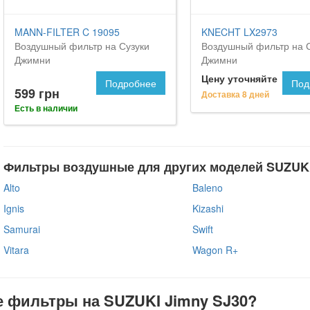
MANN-FILTER C 19095
KNECHT LX2973
Воздушный фильтр на Сузуки
Воздушный фильтр на 
Джимни
Джимни
Цену уточняйте
Подробнее
Под
599 грн
Доставка 8 дней
Есть в наличии
Фильтры воздушные для других моделей SUZUKI
Alto
Baleno
Ignis
Kizashi
Samurai
Swift
Vitara
Wagon R+
е фильтры на SUZUKI Jimny SJ30?