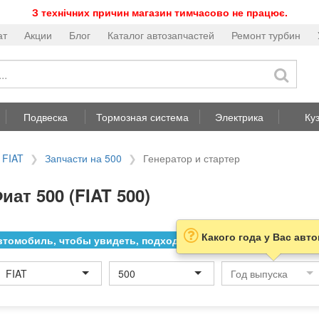
З технічних причин магазин тимчасово не працює.
ат
Акции
Блог
Каталог автозапчастей
Ремонт турбин
Подвеска
Тормозная система
Электрика
Ку
 FIAT
Запчасти на 500
Генератор и стартер
ат 500 (FIAT 500)
Какого года у Вас авт
томобиль, чтобы увидеть, подходит ли товар к нему
FIAT
500