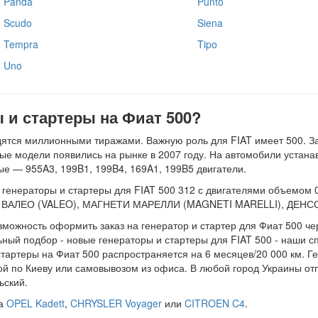
Panda
Punto
Scudo
Siena
Tempra
Tipo
Uno
 и стартеры на Фиат 500?
дятся миллионными тиражами. Важную роль для FIAT имеет 500. З
рвые модели появились на рынке в 2007 году. На автомобили устан
ные — 955A3, 199B1, 199B4, 169A1, 199B5 двигатели.
нераторы и стартеры для FIAT 500 312 с двигателями объемом 0.9, 
, ВАЛЕО (VALEO), МАГНЕТИ МАРЕЛЛИ (MAGNETI MARELLI), ДЕНСО (
зможность оформить заказ на генератор и стартер для Фиат 500 чер
ьный подбор - новые генераторы и стартеры для FIAT 500 - наши с
тартеры на Фиат 500 распространяется на 6 месяцев/20 000 км. Ге
ой по Киеву или самовывозом из офиса. В любой город Украины от
ьский.
на
OPEL Kadett
,
CHRYSLER Voyager
или
CITROEN C4
.