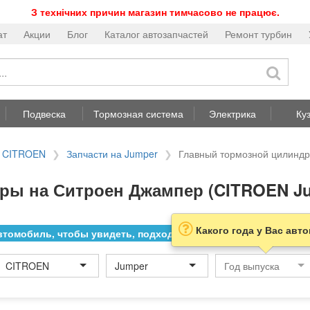
З технічних причин магазин тимчасово не працює.
ат
Акции
Блог
Каталог автозапчастей
Ремонт турбин
Подвеска
Тормозная система
Электрика
Ку
а CITROEN
Запчасти на Jumper
Главный тормозной цилиндр
ры на Ситроен Джампер (CITROEN J
Какого года у Вас авт
томобиль, чтобы увидеть, подходит ли товар к нему
CITROEN
Jumper