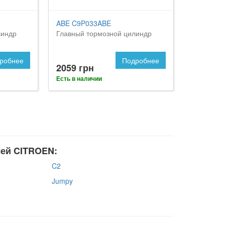
ABE C9P033ABE
линдр
Главный тормозной цилиндр
робнее
Подробнее
2059 грн
Есть в наличии
лей CITROEN:
C2
Jumpy