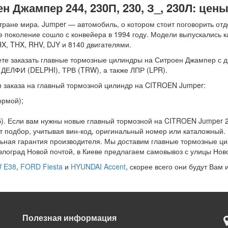
 Джампер 244, 230П, 230, З_, 230Л: цены
ане мира. Jumper — автомобиль, о котором стоит поговорить отде
е поколение сошло с конвейера в 1994 году. Модели выпускались к
, THX, RHV, DJY и 8140 двигателями.
е заказать главные тормозные цилиндры на Ситроен Джампер с дви
 ДЕЛФИ (DELPHI), ТРВ (TRW), а также ЛПР (LPR).
 заказа на главный тормозной цилиндр на CITROEN Jumper:
ормой);
). Если вам нужны новые главный тормозной на CITROEN Jumper 230
ит подбор, учитывая вин-код, оригинальный номер или каталожный.
альная гарантия производителя. Мы доставим главные тормозные ц
влоград Новой почтой, в Киеве предлагаем самовывоз с улицы Нов
 E38
,
FORD Fiesta
и
HYUNDAI Accent
, скорее всего они будут Вам 
Полезная информация