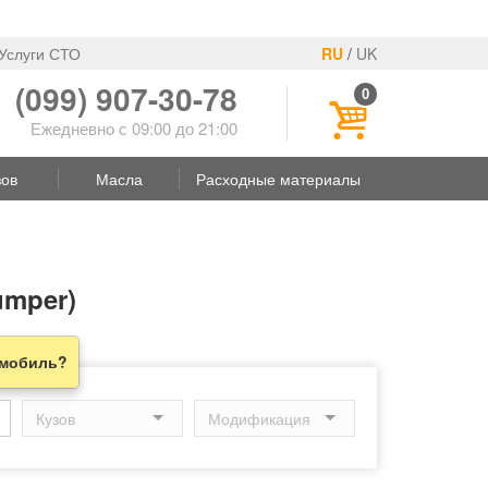
Услуги СТО
RU
/
UK
(099) 907-30-78
0
Ежедневно с 09:00 до 21:00
зов
Масла
Расходные материалы
umper)
омобиль?