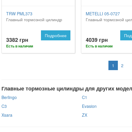
TRW PML373
METELLI 05-0727
Главный тормозной цилиндр
Главный тормозной ци
Подробнее
Под
3382 грн
4039 грн
Есть в наличии
Есть в наличии
1
2
Главные тормозные цилиндры для других моде
Berlingo
C1
C3
Evasion
Xsara
ZX