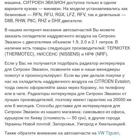
машина. СИТРОЕН ЭВАЗИОН доступна только в одном
варианте кузова — минивэн. На модели устанавливались как
безиновые — RFN, RFU, RGX, LFZ, RFV, так и дизельные —
D8B, RHW, P8C, RHZ и DHX двигатели.
В нашем интернет-магазине автозапчастей Вы можете
заказать охладители наддувочного воздуха на Ситроен
Эвазион с двигателями объемом 1.9, 2.0 и 2.1 литров. В
наличии есть товары следующих производителей: ТЕРМОТЕК
(THERMOTEC), НИССЕНС (NISSENS) и НРФ (NRF).
Если у Вас не получается подобрать радиатор интеркулера
для Ситроен Эвазион, позвоните нам и наши менеджеры
помогут и проконсультируют. Если вы уже делали покупки у
нас на охладитель наддувочного воздуха на CITROEN Evasion,
тогда смело оформляйте заказ через Корзину, по телефону
или в чате. Радиаторы интеркулера для Ситроен Эвазион от
лучших производителей, поэтому имеют гарантию на 20000 км
или 6 месяцев. Способы доставки для интерккулеров для
Ситроен Эвазион из нашего магазина: самовывоз из офиса,
курьером по Киеву (стоимость — 50 грн), в другие города
Украины Новой почтой: Запорожье, Ужгород и Хмельницкий.
Также обратите внимание на автозапчасти на
VW Tiguan
,