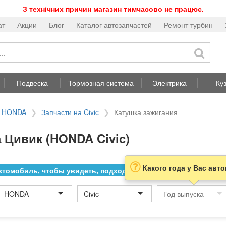
З технічних причин магазин тимчасово не працює.
ат
Акции
Блог
Каталог автозапчастей
Ремонт турбин
Подвеска
Тормозная система
Электрика
Ку
а HONDA
Запчасти на Civic
Катушка зажигания
 Цивик (HONDA Civic)
Какого года у Вас авт
томобиль, чтобы увидеть, подходит ли товар к нему
HONDA
Civic