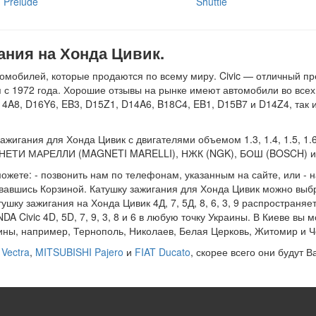
Prelude
Shuttle
ния на Хонда Цивик.
обилей, которые продаются по всему миру. Civic — отличный пре
с 1972 года. Хорошие отзывы на рынке имеют автомобили во всех ти
14A8, D16Y6, EB3, D15Z1, D14A6, B18C4, EB1, D15B7 и D14Z4, так
гания для Хонда Цивик с двигателями объемом 1.3, 1.4, 1.5, 1.6, 
ГНЕТИ МАРЕЛЛИ (MAGNETI MARELLI), НЖК (NGK), БОШ (BOSCH) и
ожете: - позвонить нам по телефонам, указанным на сайте, или - н
вавшись Корзиной. Катушку зажигания для Хонда Цивик можно выб
тушку зажигания на Хонда Цивик 4Д, 7, 5Д, 8, 6, 3, 9 распространя
 Civic 4D, 5D, 7, 9, 3, 8 и 6 в любую точку Украины. В Киеве вы
аины, например, Тернополь, Николаев, Белая Церковь, Житомир и 
Vectra
,
MITSUBISHI Pajero
и
FIAT Ducato
, скорее всего они будут 