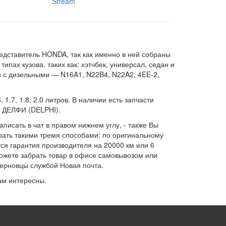
Stream
дставитель HONDA, так как именно в ней собраны
пах кузова, таких как: хэтчбек, универсал, седан и
 и с дизельными — N16A1, N22B4, N22A2, 4EE-2,
1.7, 1.8, 2.0 литров. В наличии есть запчасти
 ДЕЛФИ (DELPHI).
аписать в чат в правом нижнем углу, - также Вы
рать такими тремя способами: по оригинальному
ется гарантия производителя на 20000 км или 6
 можете забрать товар в офисе самовывозом или
Черновцы службой Новая почта.
Вам интересны.