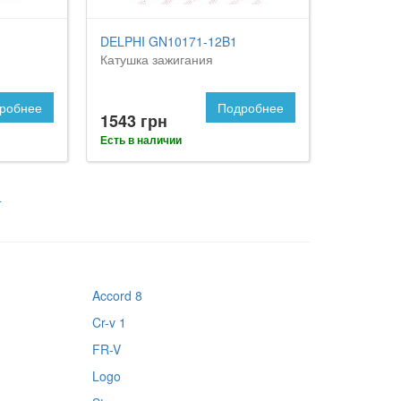
DELPHI GN10171-12B1
Катушка зажигания
робнее
Подробнее
1543 грн
Есть в наличии
4
Accord 8
Cr-v 1
FR-V
Logo