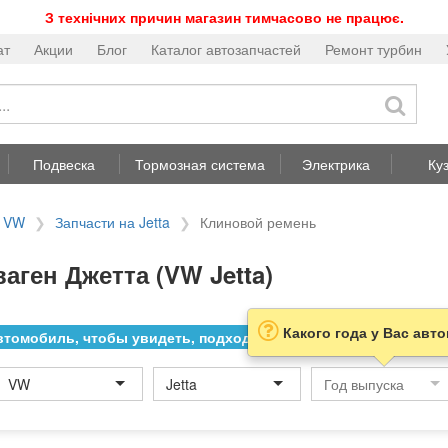
З технічних причин магазин тимчасово не працює.
ат
Акции
Блог
Каталог автозапчастей
Ремонт турбин
Подвеска
Тормозная система
Электрика
Ку
а VW
Запчасти на Jetta
Клиновой ремень
ген Джетта (VW Jetta)
Какого года у Вас авт
томобиль, чтобы увидеть, подходит ли товар к нему
VW
Jetta