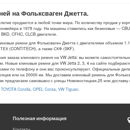
ей на Фольксваген Джетта.
етие продаются в любой точке мира. По количеству продаж у корп
онвейера в 1978 году. На машины ставились как безиновые — CBUA
, BKD, CFHC, CLCB двигатели.
новые ремни для Фольксваген Джетта с двигателями объемом 1.1, 1.
ЕХ (CONTITECH), а также СКФ (SKF).
ия заказа клинового ремня на VW Jetta: вы можете самостоятельно
м. Новые клиновые ремни для VW Jetta 2, 3, 4 на сайте подбирают
рами по телефону и они вас проконсультируют. Официальные дил
сяцев или на 20000 км. Мы доставим клиновый ремень для Фольксв
еве предлагаем самовывоз с улицы Новомостицкая,25 или доставку 
я
TOYOTA Corolla
,
OPEL Corsa
,
VW Tiguan
.
Полезная информация
Контакты