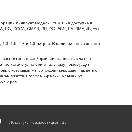
орации лидирует модель Jetta. Она доступна в
, EG, CCCA, CMSB, RH, 2G, ABN, EV, BMY, JB, так
3, 1.5, 1.6 и 1.8 литров. В наличии есть запчасти
 воспользоваться Корзиной, написать в чат на
ся по каталогу, по оригинальному номеру. Для
еры, с которыми мы сотрудничаем, дают гарантию
аген Джетта в города Украины: Кременчуг,
курьером.
г. Киев, ул. Новомостицкая, 25