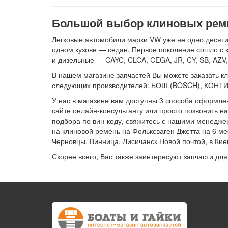
Большой выбор клиновых ремн
Легковые автомобили марки VW уже не одно десятил
одном кузове — седан. Первое поколение сошло с к
и дизельные — CAYC, CLCA, CEGA, JR, CY, SB, AZV
В нашем магазине запчастей Вы можете заказать кли
следующих производителей: БОШ (BOSCH), КОНТИТ
У нас в магазине вам доступны 3 способа оформлен
сайте онлайн-консультанту или просто позвонить на
подбора по вин-коду, свяжитесь с нашими менедже
на клиновой ремень на Фольксваген Джетта на 6 ме
Черновцы, Винница, Лисичанск Новой почтой, в Ки
Скорее всего, Вас также заинтересуют запчасти дл