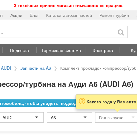
З технічних причин магазин тимчасово не працює.
ат
Акции
Блог
Каталог автозапчастей
Ремонт турбин
Подвеска
Тормозная система
Электрика
Ку
 AUDI
Запчасти на A6
Комплект прокладок компрессор/турб
ссор/турбина на Ауди А6 (AUDI A6)
Какого года у Вас авт
томобиль, чтобы увидеть, подходит ли товар к нему
AUDI
A6