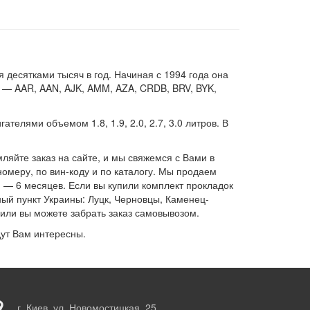
 десятками тысяч в год. Начиная с 1994 года она
ми — AAR, AAN, AJK, AMM, AZA, CRDB, BRV, BYK,
елями объемом 1.8, 1.9, 2.0, 2.7, 3.0 литров. В
яйте заказ на сайте, и мы свяжемся с Вами в
меру, по вин-коду и по каталогу. Мы продаем
и — 6 месяцев. Если вы купили комплект прокладок
ый пункт Украины: Луцк, Черновцы, Каменец-
или вы можете забрать заказ самовывозом.
дут Вам интересны.
г. Киев, ул. Новомостицкая, 25