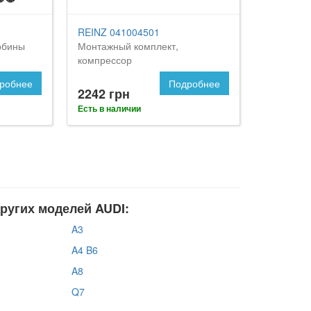
REINZ 041004501
рбины
Монтажный комплект,
компрессор
робнее
Подробнее
2242 грн
Есть в наличии
ругих моделей AUDI:
A3
A4 B6
A8
Q7