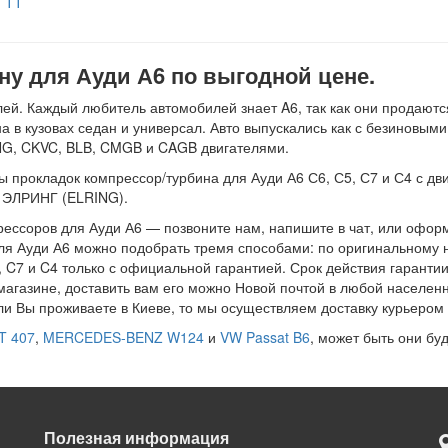
TT
ну для Ауди А6 по выгодной цене.
й. Каждый любитель автомобилей знает A6, так как они продаются
на в кузовах седан и универсал. Авто выпускались как с безиновы
BNG, CKVC, BLB, CMGB и CAGB двигателями.
рокладок компрессор/турбина для Ауди А6 С6, С5, С7 и С4 с двигат
: ЭЛРИНГ (ELRING).
ссоров для Ауди А6 — позвоните нам, напишите в чат, или оформл
я Ауди А6 можно подобрать тремя способами: по оригинальному но
, C7 и C4 только с официальной гарантией. Срок действия гаранти
магазине, доставить вам его можно Новой почтой в любой населенн
ли Вы проживаете в Киеве, то мы осуществляем доставку курьером 
T 407
,
MERCEDES-BENZ W124
и
VW Passat B6
, может быть они бу
Полезная информация