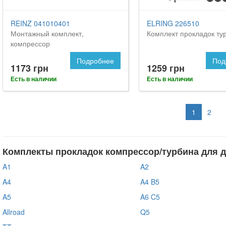
REINZ 041010401
ELRING 226510
Монтажный комплект,
Комплект прокладок ту
компрессор
Подробнее
Под
1173 грн
1259 грн
Есть в наличии
Есть в наличии
1
2
Комплекты прокладок компрессор/турбина для д
A1
A2
A4
A4 B5
A5
A6 C5
Allroad
Q5