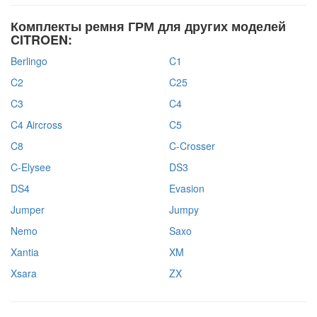
Комплекты ремня ГРМ для других моделей
CITROEN:
Berlingo
C1
C2
C25
C3
C4
C4 Aircross
C5
C8
C-Crosser
C-Elysee
DS3
DS4
Evasion
Jumper
Jumpy
Nemo
Saxo
Xantia
XM
Xsara
ZX