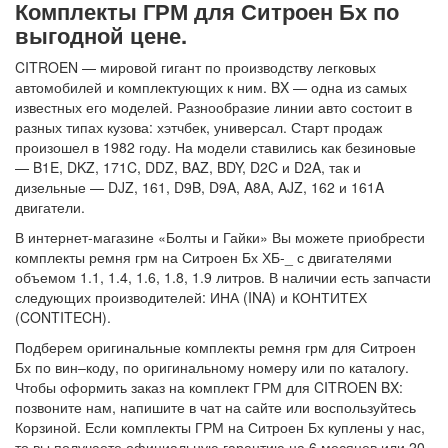
Комплекты ГРМ для Ситроен Бх по
выгодной цене.
CITROEN — мировой гигант по производству легковых
автомобилей и комплектующих к ним. BX — одна из самых
известных его моделей. Разнообразие линии авто состоит в
разных типах кузова: хэтчбек, универсал. Старт продаж
произошел в 1982 году. На модели ставились как безиновые
— B1E, DKZ, 171C, DDZ, BAZ, BDY, D2C и D2A, так и
дизельные — DJZ, 161, D9B, D9A, A8A, AJZ, 162 и 161A
двигатели.
В интернет-магазине «Болты и Гайки» Вы можете приобрести
комплекты ремня грм на Ситроен Бх ХБ-_ с двигателями
объемом 1.1, 1.4, 1.6, 1.8, 1.9 литров. В наличии есть запчасти
следующих производителей: ИНА (INA) и КОНТИТЕХ
(CONTITECH).
Подберем оригинальные комплекты ремня грм для Ситроен
Бх по вин–коду, по оригинальному номеру или по каталогу.
Чтобы оформить заказ на комплект ГРМ для CITROEN BX:
позвоните нам, напишите в чат на сайте или воспользуйтесь
Корзиной. Если комплекты ГРМ на Ситроен Бх куплены у нас,
то вы получаете официальную гарантию на 6 месяцев или 20