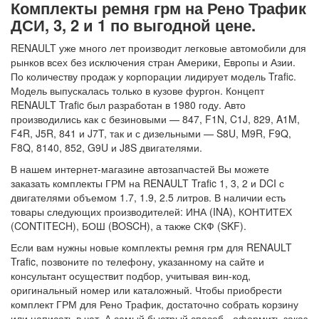
Комплекты ремня грм на Рено Трафик
ДСИ, 3, 2 и 1 по выгодной цене.
RENAULT уже много лет производит легковые автомобили для
рынков всех без исключения стран Америки, Европы и Азии.
По количеству продаж у корпорации лидирует модель Trafic.
Модель выпускалась только в кузове фургон. Концепт
RENAULT Trafic был разработан в 1980 году. Авто
производились как с безиновыми — 847, F1N, C1J, 829, A1M,
F4R, J5R, 841 и J7T, так и с дизельными — S8U, M9R, F9Q,
F8Q, 8140, 852, G9U и J8S двигателями.
В нашем интернет-магазине автозапчастей Вы можете
заказать комплекты ГРМ на RENAULT Trafic 1, 3, 2 и DCI с
двигателями объемом 1.7, 1.9, 2.5 литров. В наличии есть
товары следующих производителей: ИНА (INA), КОНТИТЕХ
(CONTITECH), БОШ (BOSCH), а также СКФ (SKF).
Если вам нужны новые комплекты ремня грм для RENAULT
Trafic, позвоните по телефону, указанному на сайте и
консультант осуществит подбор, учитывая вин-код,
оригинальный номер или каталожный. Чтобы приобрести
комплект ГРМ для Рено Трафик, достаточно собрать корзину
или написать в чат. А самый быстрый способ - оформить заказ