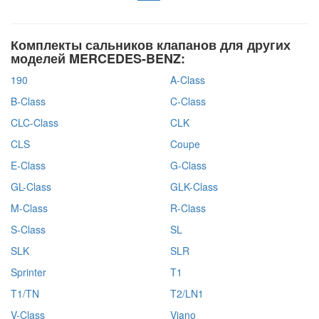
Комплекты сальников клапанов для других
моделей MERCEDES-BENZ:
190
A-Class
B-Class
C-Class
CLC-Class
CLK
CLS
Coupe
E-Class
G-Class
GL-Class
GLK-Class
M-Class
R-Class
S-Class
SL
SLK
SLR
Sprinter
T1
T1/TN
T2/LN1
V-Class
Viano