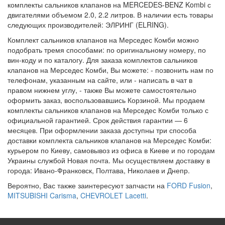
комплекты сальников клапанов на MERCEDES-BENZ Kombi с
двигателями объемом 2.0, 2.2 литров. В наличии есть товары
следующих производителей: ЭЛРИНГ (ELRING).
Комплект сальников клапанов на Мерседес Комби можно
подобрать тремя способами: по оригинальному номеру, по
вин-коду и по каталогу. Для заказа комплектов сальников
клапанов на Мерседес Комби, Вы можете: - позвонить нам по
телефонам, указанным на сайте, или - написать в чат в
правом нижнем углу, - также Вы можете самостоятельно
оформить заказ, воспользовавшись Корзиной. Мы продаем
комплекты сальников клапанов на Мерседес Комби только с
официальной гарантией. Срок действия гарантии — 6
месяцев. При оформлении заказа доступны три способа
доставки комплекта сальников клапанов на Мерседес Комби:
курьером по Киеву, самовывоз из офиса в Киеве и по городам
Украины службой Новая почта. Мы осуществляем доставку в
города: Ивано-Франковск, Полтава, Николаев и Днепр.
Вероятно, Вас также заинтересуют запчасти на
FORD Fusion
,
MITSUBISHI Carisma
,
CHEVROLET Lacetti
.