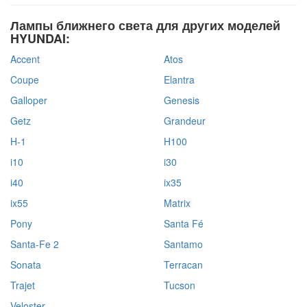
Лампы ближнего света для других моделей
HYUNDAI:
Accent
Atos
Coupe
Elantra
Galloper
Genesis
Getz
Grandeur
H-1
H100
i10
i30
i40
ix35
ix55
Matrix
Pony
Santa Fé
Santa-Fe 2
Santamo
Sonata
Terracan
Trajet
Tucson
Veloster