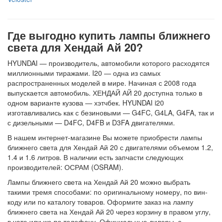
Где выгодно купить лампы ближнего
света для Хендай Ай 20?
HYUNDAI — производитель, автомобили которого расходятся
миллионными тиражами. I20 — одна из самых
распространенных моделей в мире. Начиная с 2008 года
выпускается автомобиль. ХЕНДАЙ АЙ 20 доступна только в
одном варианте кузова — хэтчбек. HYUNDAI i20
изготавливались как с безиновыми — G4FC, G4LA, G4FA, так и
с дизельными — D4FC, D4FB и D3FA двигателями.
В нашем интернет-магазине Вы можете приобрести лампы
ближнего света для Хендай Ай 20 с двигателями объемом 1.2,
1.4 и 1.6 литров. В наличии есть запчасти следующих
производителей: ОСРАМ (OSRAM).
Лампы ближнего света на Хендай Ай 20 можно выбрать
такими тремя способами: по оригинальному номеру, по вин-
коду или по каталогу товаров. Оформите заказ на лампу
ближнего света на Хендай Ай 20 через корзину в правом углу,
в чате или же по телефону. Официальные дилеры, с