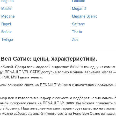
Laguna
Latitude
Master
Megan 2
Megane
Megane Scenic
Rapid
Safrane
Scénic
Thalia
Twingo
Zoe
Вел Сатис: цены, характеристики.
билей. Среди всех моделей выделяют Vel satis как одну из самы
оду. RENAULT VEL SATIS доступна только в одном варианте кузова —
, P9X, M9R двигателями.
пы ближнего света на RENAULT Vel satis с двигателями объемом 2.0,
мер или в каталоге менеджер с легкостью подберет новые лампы б
лампы ближнего света на RENAULT Vel satis. Вы можете позвонить п
р в Корзину. Наш интернет-магазин гарантирует качество на лампы
 можно забрать лампы ближнего света на Рено Вел Сатис из нашег