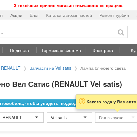
З технічних причин магазин тимчасово не працює.
ат
Акции
Блог
Каталог автозапчастей
Ремонт турбин
Подвеска
Тормозная система
Электрика
Ку
а RENAULT
Запчасти на Vel satis
Лампа ближнего света
но Вел Сатис (RENAULT Vel satis)
Какого года у Вас авт
томобиль, чтобы увидеть, подходит ли товар к нему
RENAULT
Vel satis