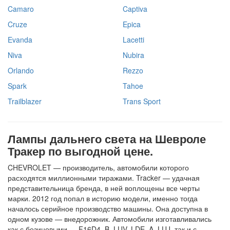
Camaro
Captiva
Cruze
Epica
Evanda
Lacetti
Niva
Nubira
Orlando
Rezzo
Spark
Tahoe
Trailblazer
Trans Sport
Лампы дальнего света на Шевроле
Тракер по выгодной цене.
CHEVROLET — производитель, автомобили которого
расходятся миллионными тиражами. Tracker — удачная
представительница бренда, в ней воплощены все черты
марки. 2012 год попал в историю модели, именно тогда
началось серийное производство машины. Она доступна в
одном кузове — внедорожник. Автомобили изготавливались
как с безиновыми — F16D4, B, LUV, LDE, A, LUJ, так и с