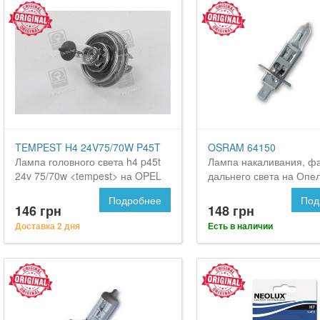
TEMPEST H4 24V75/70W P45T
OSRAM 64150
Лампа головного света h4 p45t
Лампа накаливания, ф
24v 75/70w <tempest> на OPEL
дальнего света на Опе
Movano
Мовано
Подробнее
Под
146 грн
148 грн
Доставка 2 дня
Есть в наличии