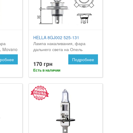
HELLA 8GJ002 525-131
ара
Лампа накаливания, фара
L Movano
дальнего света на Опель
Мовано
робнее
Подробнее
170 грн
Есть в наличии