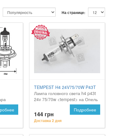
На странице:
TEMPEST H4 24V75/70W P43T
Лампа головного света h4 p43t
ара
24v 75/70w <tempest> на Опель
L Movano
Мовано
робнее
Подробнее
144 грн
Доставка 2 дня