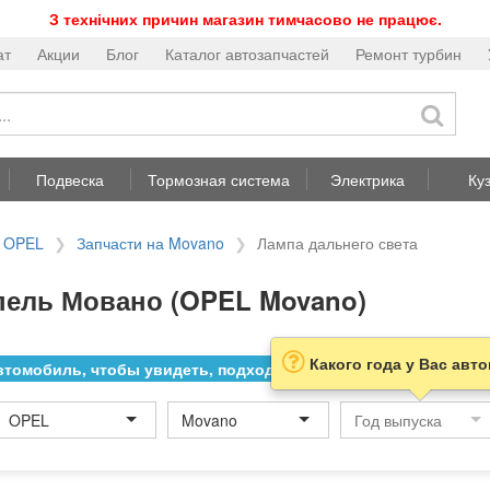
З технічних причин магазин тимчасово не працює.
ат
Акции
Блог
Каталог автозапчастей
Ремонт турбин
Подвеска
Тормозная система
Электрика
Ку
а OPEL
Запчасти на Movano
Лампа дальнего света
пель Мовано (OPEL Movano)
Какого года у Вас авт
томобиль, чтобы увидеть, подходит ли товар к нему
OPEL
Movano