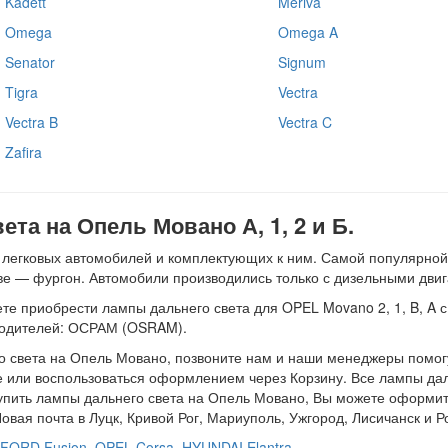
Kadett
Meriva
Omega
Omega A
Senator
Signum
Tigra
Vectra
Vectra B
Vectra C
Zafira
та на Опель Мовано А, 1, 2 и Б.
 легковых автомобилей и комплектующих к ним. Самой популярно
ове — фургон. Автомобили производились только с дизельными дви
 приобрести лампы дальнего света для OPEL Movano 2, 1, B, A с дв
зводителей: ОСРАМ (OSRAM).
о света на Опель Мовано, позвоните нам и наши менеджеры помогу
е или воспользоваться оформлением через Корзину. Все лампы да
купить лампы дальнего света на Опель Мовано, Вы можете оформить
вая почта в Луцк, Кривой Рог, Мариуполь, Ужгород, Лисичанск и Р
FORD Fusion
,
OPEL Corsa
,
HYUNDAI Elantra
.