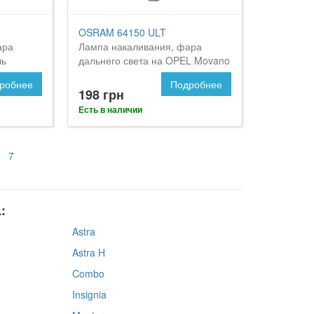
OSRAM 64150 ULT
ара
Лампа накаливания, фара
ль
дальнего света на OPEL Movano
робнее
Подробнее
198 грн
Есть в наличии
7
:
Astra
Astra H
Combo
Insignia