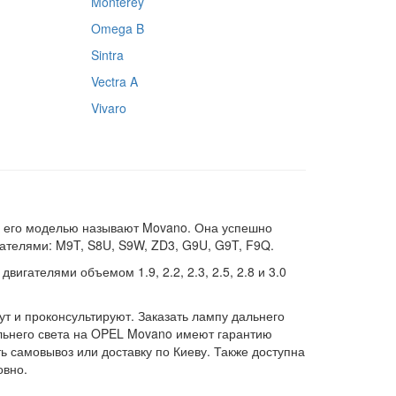
Monterey
Omega B
Sintra
Vectra A
Vivaro
й его моделью называют Movano. Она успешно
гателями: M9T, S8U, S9W, ZD3, G9U, G9T, F9Q.
игателями объемом 1.9, 2.2, 2.3, 2.5, 2.8 и 3.0
т и проконсультируют. Заказать лампу дальнего
льнего света на OPEL Movano имеют гарантию
 самовывоз или доставку по Киеву. Также доступна
овно.