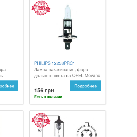
PHILIPS 12258PRC1
ара
Лампа накаливания, фара
ль
дальнего света на OPEL Movano
робнее
Подробнее
156 грн
Есть в наличии