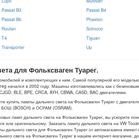
Lupo
Multivan
Passat B3
Passat B4
Passat B6
Phaeton
Routan
Scirocco
T4
Tiguan
Transporter
Up
ета для Фольксваген Туарег.
томобилей и комплектующих к ним. Самой популярной его моделью
reg начался в 2002 году. Машины изготавливались как с безинов
 CJGD, BLE, BPE, CRCA, AYH, CBWA, CASD, BAC двигателями.
купить лампы дальнего света на Фольксваген Туарег с двигателями 
й: БОШ (BOSCH) и ОСРАМ (OSRAM).
вых ламп дальнего света на Фольксваген Туарег, вы ускорите поис
ге или оригинальному. Заказать лампу дальнего света на VW Touar
ы дальнего света для Фольксваген Туарег от автомагазина имеют
льнего света на Фольксваген Туарег в нашем интернет-магазине, д