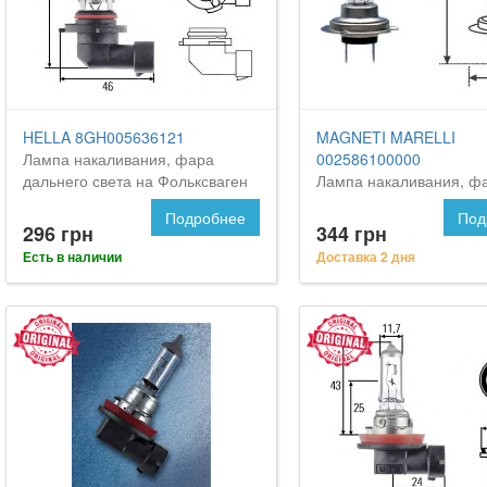
HELLA 8GH005636121
MAGNETI MARELLI
Лампа накаливания, фара
002586100000
дальнего света на Фольксваген
Лампа накаливания, ф
Туарег
дальнего света на VW 
Подробнее
Под
296 грн
344 грн
Есть в наличии
Доставка 2 дня