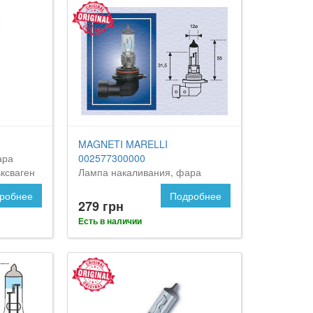
MAGNETI MARELLI
ара
002577300000
ксваген
Лампа накаливания, фара
дальнего света на VW Touareg
робнее
Подробнее
279 грн
Есть в наличии