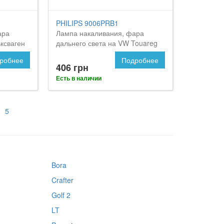
PHILIPS 9006PRB1
ара
Лампа накаливания, фара
ксваген
дальнего света на VW Touareg
робнее
Подробнее
406 грн
Есть в наличии
5
Bora
Crafter
Golf 2
LT