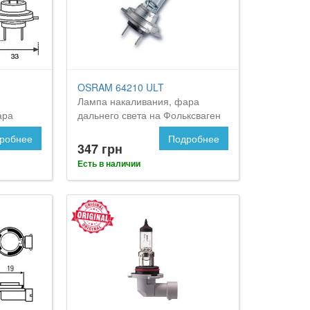
OSRAM 64210 ULT
Лампа накаливания, фара
ара
дальнего света на Фольксваген
Touareg
Туарег
робнее
Подробнее
347 грн
Есть в наличии