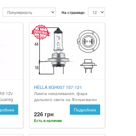
На странице:
HELLA 8GH007 157-121
h9 12v
Лампа накаливания, фара
ouareg
дальнего света на Фольксваген
Туарег
робнее
Подробнее
226 грн
Есть в наличии