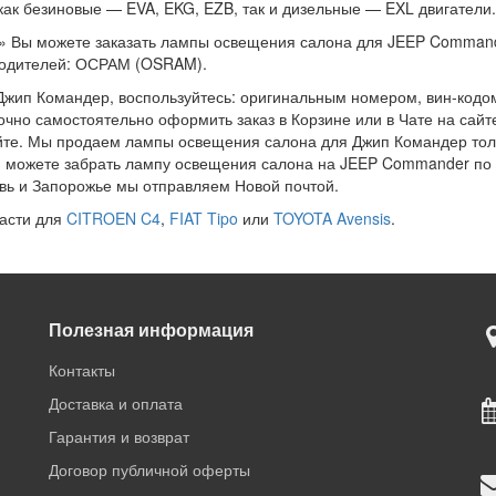
как безиновые — EVA, EKG, EZB, так и дизельные — EXL двигатели.
» Вы можете заказать лампы освещения салона для JEEP Commander
зводителей: ОСРАМ (OSRAM).
Джип Командер, воспользуйтесь: оригинальным номером, вин-кодо
но самостоятельно оформить заказ в Корзине или в Чате на сайте
йте. Мы продаем лампы освещения салона для Джип Командер толь
, можете забрать лампу освещения салона на JEEP Commander по а
овь и Запорожье мы отправляем Новой почтой.
части для
CITROEN C4
,
FIAT Tipo
или
TOYOTA Avensis
.
Полезная информация
Контакты
Доставка и оплата
Гарантия и возврат
Договор публичной оферты