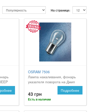
На странице:
OSRAM 7506
онарь
Лампа накаливания, фонарь
 JEEP
указателя поворота на Джип
Командер
робнее
Подробнее
43 грн
Есть в наличии