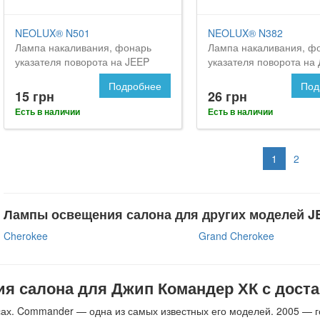
NEOLUX® N501
NEOLUX® N382
Лампа накаливания, фонарь
Лампа накаливания, ф
указателя поворота на JEEP
указателя поворота на
Commander
Командер
Подробнее
Под
15 грн
26 грн
Есть в наличии
Есть в наличии
1
2
Лампы освещения салона для других моделей J
Cherokee
Grand Cherokee
я салона для Джип Командер ХК с доста
сах. Commander — одна из самых известных его моделей. 2005 — г