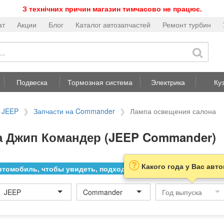
З технічних причин магазин тимчасово не працює.
ат
Акции
Блог
Каталог автозапчастей
Ремонт турбин
Подвеска
Тормозная система
Электрика
Ку
а JEEP
Запчасти на Commander
Лампа освещения салона
а Джип Командер (JEEP Commander)
Какого года у Вас авт
томобиль, чтобы увидеть, подходит ли товар к нему
JEEP
Commander