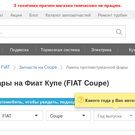
З технічних причин магазин тимчасово не працює.
ат
Акции
Блог
Каталог автозапчастей
Ремонт турбин
Подвеска
Тормозная система
Электрика
Ку
 FIAT
Запчасти на Coupe
Лампа противотуманной фары
ы на Фиат Купе (FIAT Coupe)
Какого года у Вас авт
томобиль, чтобы увидеть, подходит ли товар к нему
FIAT
Coupe