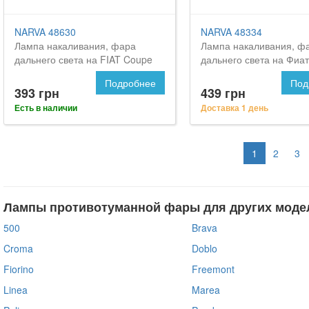
NARVA 48630
NARVA 48334
Лампа накаливания, фара
Лампа накаливания, ф
дальнего света на FIAT Coupe
дальнего света на Фиат
Подробнее
Под
393 грн
439 грн
Есть в наличии
Доставка 1 день
1
2
3
Лампы противотуманной фары для других модел
500
Brava
Croma
Doblo
Fiorino
Freemont
Linea
Marea