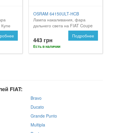
OSRAM 64150ULT-HCB
ара
Лампа накаливания, фара
 Купе
дальнего света на FIAT Coupe
робнее
Подробнее
443 грн
Есть в наличии
ей FIAT:
Bravo
Ducato
Grande Punto
Multipla