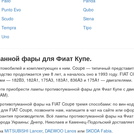
Palio
Panda
Punto Evo
Qubo
Scudo
Siena
Tempra
Tipo
Uno
анной фары для Фиат Купе.
автомобилей и комплектующих к ним. Coupe — типичный представи
ство продолжается уже 8 лет, а началось оно в 1993 году. FIAT 
ыми — 182B3, 182A1, 175A3, 183A1, 836A3 и 175A1 — двигателями.
те приобрести лампы противотуманной фары для Фиат Купе с двига
AM).
отивотуманной фары на FIAT Coupe тремя способами: по вин-коду,
для FIAT Coupe, позвоните нам, напишите в чат на сайте или офор
рантия производителя. Всё лампы противотуманной фары на Фиат 
орода Украины: Днепр, Николаев и Каменец-Подольский доставляет
 на
MITSUBISHI Lancer
,
DAEWOO Lanos
или
SKODA Fabia
.