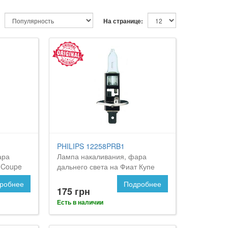
На странице:
PHILIPS 12258PRB1
ара
Лампа накаливания, фара
 Coupe
дальнего света на Фиат Купе
робнее
Подробнее
175 грн
Есть в наличии