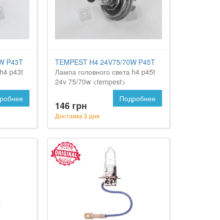
W P43T
TEMPEST H4 24V75/70W P45T
h4 p43t
Лампа головного света h4 p45t
24v 75/70w <tempest>
робнее
Подробнее
146 грн
Доставка 2 дня