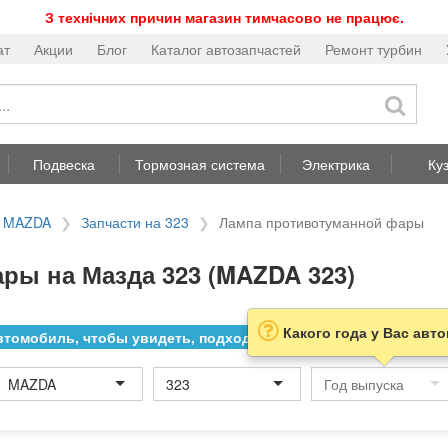
З технічних причин магазин тимчасово не працює.
ат
Акции
Блог
Каталог автозапчастей
Ремонт турбин
Подвеска
Тормозная система
Электрика
Ку
а MAZDA
Запчасти на 323
Лампа противотуманной фары
ы на Мазда 323 (MAZDA 323)
Какого года у Вас авт
томобиль, чтобы увидеть, подходит ли товар к нему
MAZDA
323