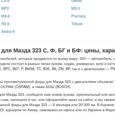
CX-9
Demio
MPV
MX-3
MX-6
Premacy
RX 8
Tribute
Xedos 9
ля Мазда 323 С, Ф, БГ и БФ: цены, хара
обилей, которые продаются по всему миру. 323 — автомобиль, о к
ли состоит в разных типах кузова: седан, универсал, купе и хэтч
 BPC, B6T, P, B65M, TC, B3E, B6, ZM, BP, так и с дизельными — P
ротивотуманной фары для Мазда 323 с двигателями объемом 1.1, 1.3
: ОСРАМ (OSRAM), а также БОШ (BOSCH).
ля Мазда 323, сообщите нам номер кузова, оригинальный или ка
нам, напишите в чат, или оформляйте заказ на сайте, и мы свяж
анной фары для Мазда 323 — 6 месяцев или 20 000 км. В Корзине 
3: курьером по Киеву, самовывоз из офиса или по Украине в Мариу