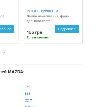
PHILIPS 12336PRB1
ара
Лампа накаливания, фара
дальнего света
робнее
Подробнее
155 грн
Есть в наличии
7
лей MAZDA:
3
626
929
CX-7