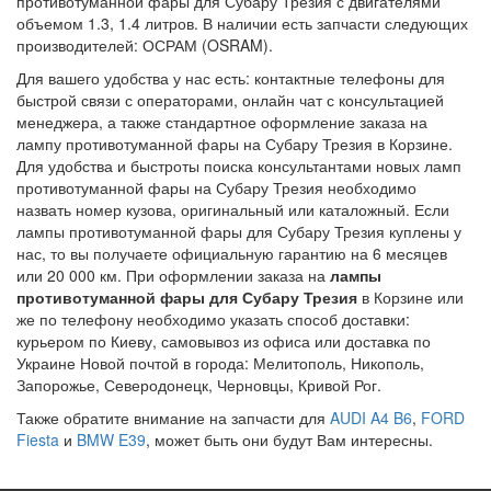
противотуманной фары для Субару Трезия с двигателями
объемом 1.3, 1.4 литров. В наличии есть запчасти следующих
производителей: ОСРАМ (OSRAM).
Для вашего удобства у нас есть: контактные телефоны для
быстрой связи с операторами, онлайн чат с консультацией
менеджера, а также стандартное оформление заказа на
лампу противотуманной фары на Субару Трезия в Корзине.
Для удобства и быстроты поиска консультантами новых ламп
противотуманной фары на Субару Трезия необходимо
назвать номер кузова, оригинальный или каталожный. Если
лампы противотуманной фары для Субару Трезия куплены у
нас, то вы получаете официальную гарантию на 6 месяцев
или 20 000 км. При оформлении заказа на
лампы
противотуманной фары для Субару Трезия
в Корзине или
же по телефону необходимо указать способ доставки:
курьером по Киеву, самовывоз из офиса или доставка по
Украине Новой почтой в города: Мелитополь, Никополь,
Запорожье, Северодонецк, Черновцы, Кривой Рог.
Также обратите внимание на запчасти для
AUDI A4 B6
,
FORD
Fiesta
и
BMW E39
, может быть они будут Вам интересны.