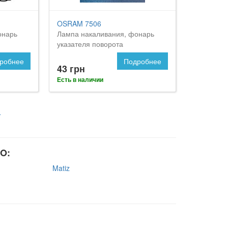
1
OSRAM 7506
онарь
Лампа накаливания, фонарь
указателя поворота
робнее
Подробнее
43 грн
Есть в наличии
4
O:
Matiz