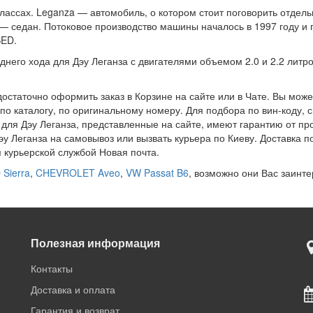
ассах. Leganza — автомобиль, о котором стоит поговорить отдель
 — седан. Потоковое производство машины началось в 1997 году и
SED.
его хода для Дэу Леганза с двигателями объемом 2.0 и 2.2 литро
 достаточно оформить заказ в Корзине на сайте или в Чате. Вы мож
 по каталогу, по оригинальному номеру. Для подбора по вин-коду
 для Дэу Леганза, представленные на сайте, имеют гарантию от пр
у Леганза на самовывоз или вызвать курьера по Киеву. Доставка п
 курьерской службой Новая почта.
Sierra
,
CHEVROLET Aveo
,
VW Passat B6
, возможно они Вас заинте
Полезная информация
Контакты
Доставка и оплата
Гарантия и возврат