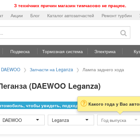
З технічних причин магазин тимчасово не працює.
ат
Акции
Блог
Каталог автозапчастей
Ремонт турбин
Подвеска
Тормозная система
Электрика
Ку
на DAEWOO
Запчасти на Leganza
Лампа заднего хода
 Леганза (DAEWOO Leganza)
Какого года у Вас авт
томобиль, чтобы увидеть, подходит ли товар к нему
DAEWOO
Leganza