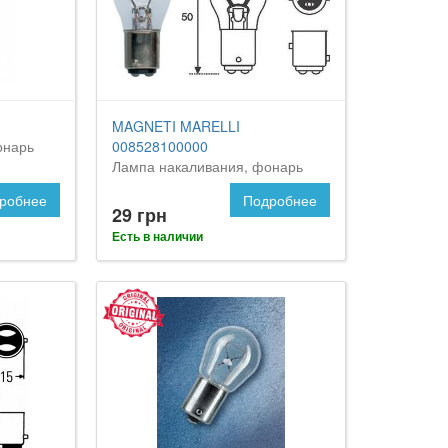
MAGNETI MARELLI
онарь
008528100000
Лампа накаливания, фонарь
сигнала торможения
робнее
Подробнее
29 грн
Есть в наличии