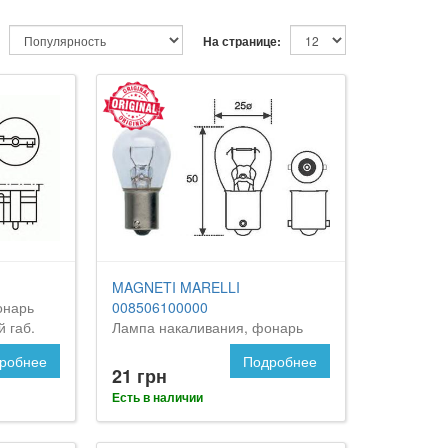
На странице:
MAGNETI MARELLI
онарь
008506100000
й габ.
Лампа накаливания, фонарь
указателя поворота
робнее
Подробнее
21 грн
Есть в наличии