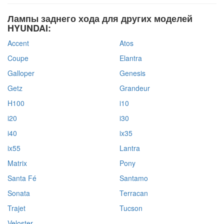
Лампы заднего хода для других моделей
HYUNDAI:
Accent
Atos
Coupe
Elantra
Galloper
Genesis
Getz
Grandeur
H100
i10
i20
i30
i40
ix35
ix55
Lantra
Matrix
Pony
Santa Fé
Santamo
Sonata
Terracan
Trajet
Tucson
Veloster