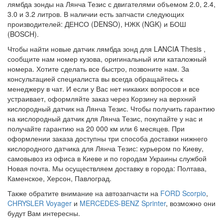
лямбда зонды на Лянча Тезис с двигателями объемом 2.0, 2.4,
3.0 и 3.2 литров. В наличии есть запчасти следующих
производителей: ДЕНСО (DENSO), НЖК (NGK) и БОШ
(BOSCH).
Чтобы найти новые датчик лямбда зонд для LANCIA Thesis ,
сообщите нам номер кузова, оригинальный или каталожный
номера. Хотите сделать все быстро, позвоните нам. За
консультацией специалиста вы всегда обращайтесь к
менеджеру в чат. И если у Вас нет никаких вопросов и все
устраивает, оформляйте заказ через Корзину на верхний
кислородный датчик на Лянча Тезис. Чтобы получить гарантию
на кислородный датчик для Лянча Тезис, покупайте у нас и
получайте гарантию на 20 000 км или 6 месяцев. При
оформлении заказа доступны три способа доставки нижнего
кислородного датчика для Лянча Тезис: курьером по Киеву,
самовывоз из офиса в Киеве и по городам Украины службой
Новая почта. Мы осуществляем доставку в города: Полтава,
Каменское, Херсон, Павлоград.
Также обратите внимание на автозапчасти на
FORD Scorpio
,
CHRYSLER Voyager
и
MERCEDES-BENZ Sprinter
, возможно они
будут Вам интересны.