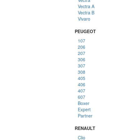
Vectra
Vectra A
Vectra B
Vivaro
PEUGEOT
107
206
207
306
307
308
405
406
407
607
Boxer
Expert
Partner
RENAULT
Clio