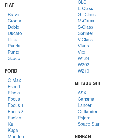
CLS
FIAT
E-Class
Bravo
GL-Class
Croma
M-Class
Doblo
S-Class
Ducato
Sprinter
Linea
V-Class
Panda
Viano
Punto
Vito
Scudo
W124
W202
FORD
W210
C-Max
MITSUBISHI
Escort
Fiesta
ASX
Focus
Carisma
Focus 1
Lancer
Focus 3
Outlander
Fusion
Pajero
Ka
Space Star
Kuga
Mondeo
NISSAN