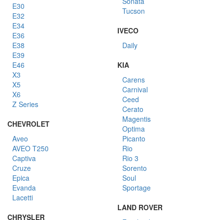
Sonata
E30
Tucson
E32
E34
IVECO
E36
E38
Daily
E39
E46
KIA
X3
Carens
X5
Carnival
X6
Ceed
Z Series
Cerato
Magentis
CHEVROLET
Optima
Aveo
Picanto
AVEO T250
Rio
Captiva
Rio 3
Cruze
Sorento
Epica
Soul
Evanda
Sportage
Lacetti
LAND ROVER
CHRYSLER