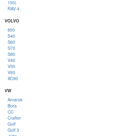
150)
RAV 4
VOLVO
850
S40
S60
S70
S80
V40
V50
V60
XC90
VW
Amarok
Bora
CC
Crafter
Golf
Golf 3