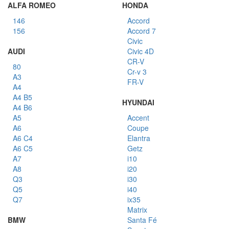
ALFA ROMEO
HONDA
146
Accord
156
Accord 7
Civic
AUDI
Civic 4D
CR-V
80
Cr-v 3
A3
FR-V
A4
A4 B5
HYUNDAI
A4 B6
A5
Accent
A6
Coupe
A6 C4
Elantra
A6 C5
Getz
A7
i10
A8
i20
Q3
i30
Q5
i40
Q7
ix35
Matrix
BMW
Santa Fé