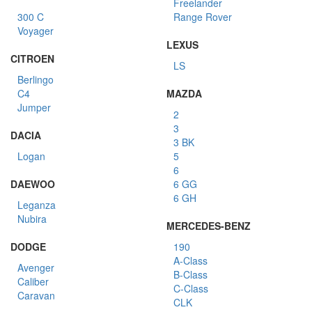
Freelander
300 C
Range Rover
Voyager
LEXUS
CITROEN
LS
Berlingo
C4
MAZDA
Jumper
2
3
DACIA
3 BK
Logan
5
6
DAEWOO
6 GG
6 GH
Leganza
Nubira
MERCEDES-BENZ
DODGE
190
A-Class
Avenger
B-Class
Caliber
C-Class
Caravan
CLK