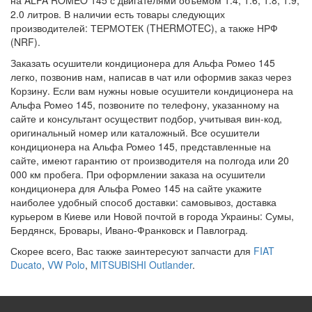
на ALFA ROMEO 145 с двигателями объемом 1.4, 1.6, 1.8, 1.9,
2.0 литров. В наличии есть товары следующих
производителей: ТЕРМОТЕК (THERMOTEC), а также НРФ
(NRF).
Заказать осушители кондиционера для Альфа Ромео 145
легко, позвонив нам, написав в чат или оформив заказ через
Корзину. Если вам нужны новые осушители кондиционера на
Альфа Ромео 145, позвоните по телефону, указанному на
сайте и консультант осуществит подбор, учитывая вин-код,
оригинальный номер или каталожный. Все осушители
кондиционера на Альфа Ромео 145, представленные на
сайте, имеют гарантию от производителя на полгода или 20
000 км пробега. При оформлении заказа на осушители
кондиционера для Альфа Ромео 145 на сайте укажите
наиболее удобный способ доставки: самовывоз, доставка
курьером в Киеве или Новой почтой в города Украины: Сумы,
Бердянск, Бровары, Ивано-Франковск и Павлоград.
Скорее всего, Вас также заинтересуют запчасти для
FIAT
Ducato
,
VW Polo
,
MITSUBISHI Outlander
.