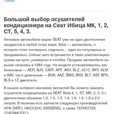
Toledo
Большой выбор осушителей
кондиционера на Сеат Ибица МК, 1, 2,
СТ, 5, 4, 3.
Легковые автомобили марки SEAT уже не одно десятилетие
продаются в любой точке мира. Ibiza — автомобиль, о
котором стоит поговорить отдельно, - один из популярных и
продаваемых. Сейчас авто встречается в таких комплектациях
кузова как купе, универсал и хэтчбек. Продажи автомобиля на
рынке начались в 1984 году. На модели устанавливались как
безиновые — AER, BJX, CAVF, APF, AKV, BLZ, 021C, BKY, ALM
и AAV, так и дизельные — BUK, AAZ, BMS, BNV, BLT, ASY, BPX,
BLS и 1Z двигатели.
В нашем интернет-магазине запчастей Вы можете заказать
осушители кондиционера на SEAT Ibiza 4, 1, ST, MK, 2, 3, 5 с
двигателями объемом 1.0, 1.2, 1.3, 1.4, 1.6, 1.8, 1.9 и 2.0
литров. В наличии есть запчасти следующих производителей:
НРФ (NRF), НИССЕНС (NISSENS), а также ТЕРМОТЕК
(THERMOTEC).