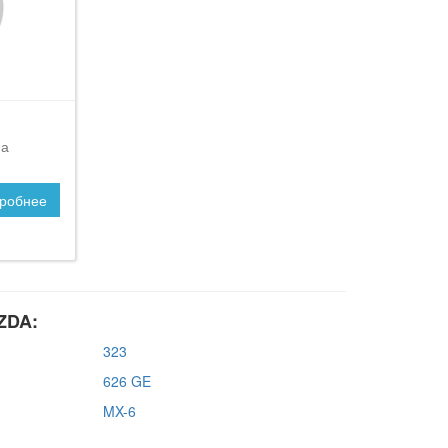
на
робнее
ZDA:
323
626 GE
MX-6