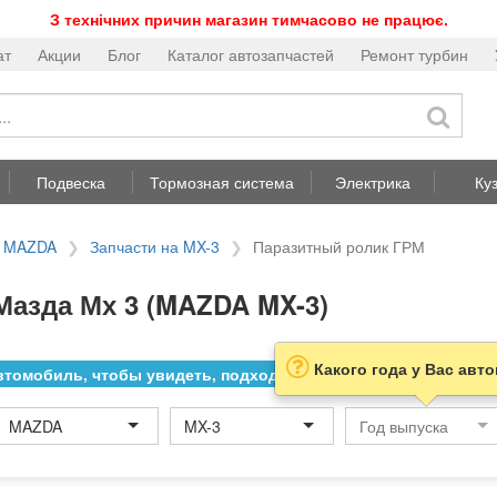
З технічних причин магазин тимчасово не працює.
ат
Акции
Блог
Каталог автозапчастей
Ремонт турбин
Подвеска
Тормозная система
Электрика
Ку
а MAZDA
Запчасти на MX-3
Паразитный ролик ГРМ
Мазда Мх 3 (MAZDA MX-3)
Какого года у Вас авт
томобиль, чтобы увидеть, подходит ли товар к нему
MAZDA
MX-3