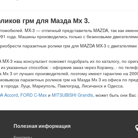
иков грм для Мазда Мх 3.
томобилей. MX-3 — отличный представитель MAZDA, так как именн
991 года. Машины производились только с безиновыми двигателями:
риобрести паразитные ролики грм для MAZDA MX-3 с двигателями о
 MX-3 наш консультант поможет подобрать их по каталогу, по ориг
з указанных способов: - оформив заказ через Корзину, - по телефон
а Мх 3 от лучших производителей, поэтому имеют гарантию на 20000
амовывоза паразитных роликов грм на Мазда Мх 3 из офиса по пре
 города: Луцк, Мариуполь, Павлоград, Лисичанск и Одесса.
A Accord
,
FORD C-Max
и
MITSUBISHI Grandis
, может быть они Вас
Полезная информация
Контакты