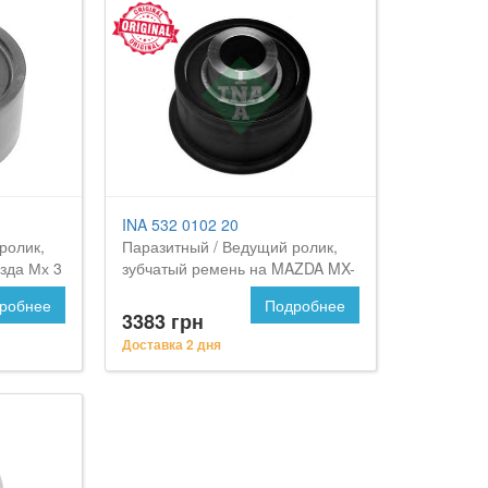
INA 532 0102 20
ролик,
Паразитный / Ведущий ролик,
зда Мх 3
зубчатый ремень на MAZDA MX-
3
робнее
Подробнее
3383 грн
Доставка 2 дня