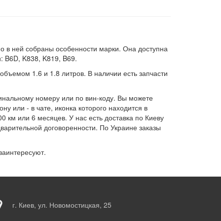
о в ней собраны особенности марки. Она доступна
 B6D, K838, K819, B69.
бъемом 1.6 и 1.8 литров. В наличии есть запчасти
инальному номеру или по вин-коду. Вы можете
у или - в чате, иконка которого находится в
 км или 6 месяцев. У нас есть доставка по Киеву
дварительной договоренности. По Украине заказы
 заинтересуют.
г. Киев, ул. Новомостицкая, 25