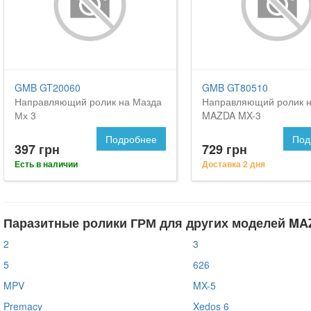
GMB GT20060
GMB GT80510
Направляющий ролик на Мазда
Направляющий ролик 
Мх 3
MAZDA MX-3
Подробнее
Под
397 грн
729 грн
Есть в наличии
Доставка 2 дня
Паразитные ролики ГРМ для других моделей MA
2
3
5
626
MPV
MX-5
Premacy
Xedos 6