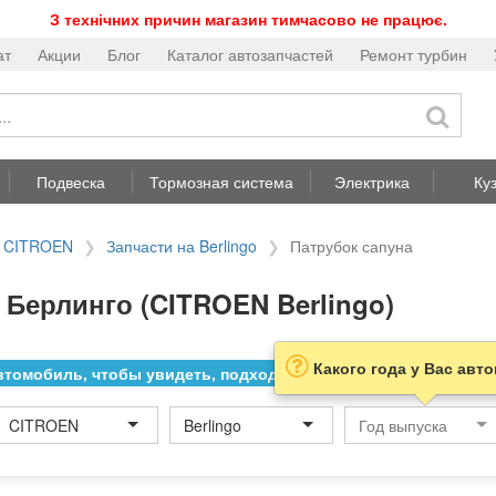
З технічних причин магазин тимчасово не працює.
ат
Акции
Блог
Каталог автозапчастей
Ремонт турбин
Подвеска
Тормозная система
Электрика
Ку
а CITROEN
Запчасти на Berlingo
Патрубок сапуна
 Берлинго (CITROEN Berlingo)
Какого года у Вас авт
томобиль, чтобы увидеть, подходит ли товар к нему
CITROEN
Berlingo