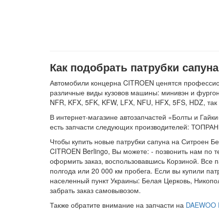
Как подобрать патрубки сапуна
Автомобили концерна CITROEN ценятся профессион
различные виды кузовов машины: минивэн и фургон.
NFR, KFX, 5FK, KFW, LFX, NFU, HFX, 5FS, HDZ, так
В интернет-магазине автозапчастей «Болты и Гайки»
есть запчасти следующих производителей: ТОПРАН
Чтобы купить новые патрубки сапуна на Ситроен Бе
CITROEN Berlingo, Вы можете: - позвонить нам по т
оформить заказ, воспользовавшись Корзиной. Все п
полгода или 20 000 км пробега. Если вы купили па
населенный пункт Украины: Белая Церковь, Никопо
забрать заказ самовывозом.
Также обратите внимание на запчасти на
DAEWOO 