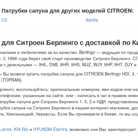
Патрубки сапуна для других моделей CITROEN:
C5
Xantia
 для Ситроен Берлинго с доставкой по К
алами и любителями за их качество. Berlingo — ведущая по прод
 С 1996 года берет свой старт производство Ситроен Берлинго. C
 и с дизельными — 9HL, D9B, 9HR, 9HS, WJZ, WJY, 9HP, 9HT, DJY и
 Вы можете купить патрубки сапуна для CITROEN Berlingo HDI, 3, 
 (TOPRAN).
рлинго, воспользуйтесь: оригинальным номером, вин-кодом или на
елефонам, указанным на сайте, или - написать в чат в правом ниж
атрубки сапуна для Ситроен Берлинго 1, 3, 2 и НДИ, представленн
трубок сапуна на Ситроен Берлинго в нашем интернет-магазине, до
ль, Хмельницкий, Черкассы. Если Вы проживаете в Киеве, то мы о
Lanos
,
KIA Rio
и
HYUNDAI Elantra
, возможно они Вас заинтересуют.