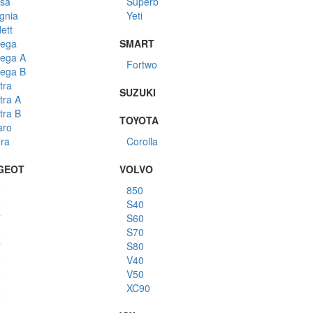
sa
Superb
ignia
Yeti
ett
ega
SMART
ega A
Fortwo
ega B
tra
SUZUKI
tra A
tra B
TOYOTA
aro
ira
Corolla
GEOT
VOLVO
5
850
6
S40
7
S60
6
S70
7
S80
8
V40
9
V50
5
XC90
6