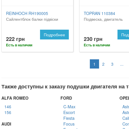
REINHOCH RH190005
TOPRAN 110384
Сайлентблок балки підвіски
Подвеска, двигатель
Подробнее
Под
222 грн
230 грн
Есть в наличии
Есть в наличии
1
2
3
...
Также доступны к заказу подушки двигателя на 
ALFA ROMEO
FORD
OPE
146
C-Max
Ast
156
Escort
Ast
Fiesta
Cal
AUDI
Focus
Co