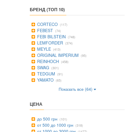
БРЕНД (ТОП 10)
CORTECO
(117)
FEBEST
(74)
FEBI BILSTEIN
(748)
LEMFORDER
(374)
MEYLE
(413)
ORIGINAL IMPERIUM
(95)
REINHOCH
(458)
SWAG
(301)
TEDGUM
(91)
YAMATO
(65)
Показать все (64)
ЦЕНА
до 500 грн
(101)
от 500 до 1000 грн
(318)
от 1000 до 3000 грн
(1477)