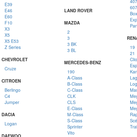
40
E39
60
E46
LAND ROVER
Box
E60
Exp
F10
MAZDA
Par
X3
2
X5
3
REN
X5 E53
3 BK
Z Series
19
3 BL
21
CHEVROLET
Cli
MERCEDES-BENZ
Esp
Cruze
190
Ka
A-Class
La
CITROEN
B-Class
Lo
Berlingo
C-Class
Mas
C4
CLK
Me
Jumper
CLS
Me
E-Class
Me
DACIA
M-Class
Rap
S-Class
Scé
Logan
Sprinter
Traf
Vito
DAEWOO