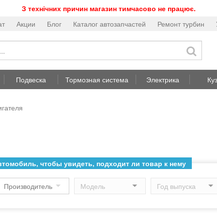
З технічних причин магазин тимчасово не працює.
ат
Акции
Блог
Каталог автозапчастей
Ремонт турбин
Подвеска
Тормозная система
Электрика
Ку
игателя
томобиль, чтобы увидеть, подходит ли товар к нему