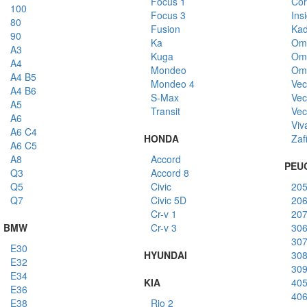
Focus 1
Cor
100
Focus 3
Ins
80
Fusion
Kad
90
Ka
Om
A3
Kuga
Om
A4
Mondeo
Om
A4 B5
Mondeo 4
Vec
A4 B6
S-Max
Vec
A5
Transit
Vec
A6
Viv
A6 C4
HONDA
Zaf
A6 C5
A8
Accord
PEU
Q3
Accord 8
Q5
Civic
20
Q7
Civic 5D
20
Cr-v 1
20
BMW
Cr-v 3
30
30
E30
HYUNDAI
30
E32
30
E34
KIA
40
E36
40
E38
Rio 2