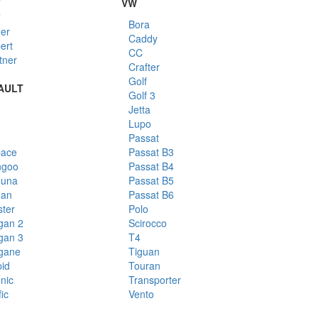
7
VW
7
Bora
er
Caddy
ert
CC
tner
Crafter
Golf
AULT
Golf 3
Jetta
Lupo
o
Passat
ace
Passat B3
ngoo
Passat B4
guna
Passat B5
gan
Passat B6
ter
Polo
gan 2
Scirocco
gan 3
T4
gane
Tiguan
id
Touran
nic
Transporter
ic
Vento