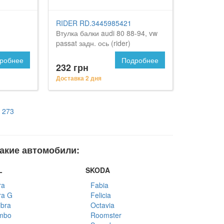
RIDER RD.3445985421
Втулка балки audi 80 88-94, vw
passat задн. ось (rider)
робнее
Подробнее
232 грн
Доставка 2 дня
273
такие автомобили:
L
SKODA
ra
Fabia
ra G
Felicia
ibra
Octavia
mbo
Roomster