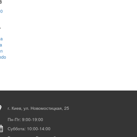
B
00
T
ea
za
on
edo
г. Киев, ул. Новомостицкая, 25
Пн-Пт: 9:00-19:00
Суббота: 10:00-14:00