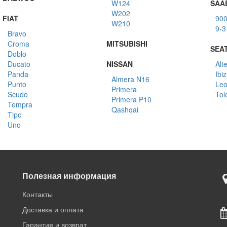
W124
SAA
W202
FIAT
90
W210
9-3
Bravo
Croma
MITSUBISHI
SEA
Doblo
Ducato
NISSAN
Alt
Panda
Ibi
Almera N16
Punto
Le
Primera
Scudo
Tol
Primera P10
Tempra
Qashqai
Tipo
Uno
Полезная информация
Контакты
Доставка и оплата
Гарантия и возврат