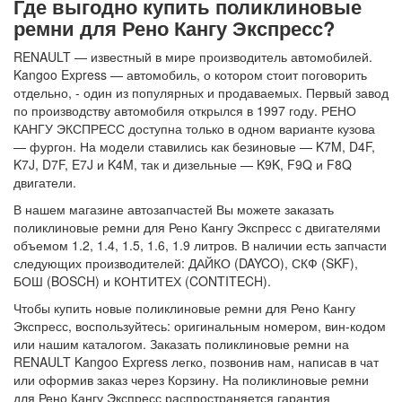
Где выгодно купить поликлиновые
ремни для Рено Кангу Экспресс?
RENAULT — известный в мире производитель автомобилей.
Kangoo Express — автомобиль, о котором стоит поговорить
отдельно, - один из популярных и продаваемых. Первый завод
по производству автомобиля открылся в 1997 году. РЕНО
КАНГУ ЭКСПРЕСС доступна только в одном варианте кузова
— фургон. На модели ставились как безиновые — K7M, D4F,
K7J, D7F, E7J и K4M, так и дизельные — K9K, F9Q и F8Q
двигатели.
В нашем магазине автозапчастей Вы можете заказать
поликлиновые ремни для Рено Кангу Экспресс с двигателями
объемом 1.2, 1.4, 1.5, 1.6, 1.9 литров. В наличии есть запчасти
следующих производителей: ДАЙКО (DAYCO), СКФ (SKF),
БОШ (BOSCH) и КОНТИТЕХ (CONTITECH).
Чтобы купить новые поликлиновые ремни для Рено Кангу
Экспресс, воспользуйтесь: оригинальным номером, вин-кодом
или нашим каталогом. Заказать поликлиновые ремни на
RENAULT Kangoo Express легко, позвонив нам, написав в чат
или оформив заказ через Корзину. На поликлиновые ремни
для Рено Кангу Экспресс распространяется гарантия