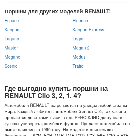
Поршни для других моделей RENAULT:
Espace
Fluence
Kangoo
Kangoo Express
Laguna
Logan
Master
Megan 2
Megane
Modus
Scénic
Trafic
Где выгодно купить поршни на
RENAULT Clio 3, 2, 1, 4?
Автомобили RENAULT встречаются на улицах любой страны
мира. Каждый любитель автомобилей знает Clio, так как они
продаются десятками тысяч в год. РЕНО КЛИО доступна в
кузовах универсал, хэтчбек и фургон. Продажи автомобиля на
рынке начались в 1990 году. На модели ставились как
безиновые — K7M, F7R, M4R, D4F, D7D, L7X, E5F, C3G и E7F,