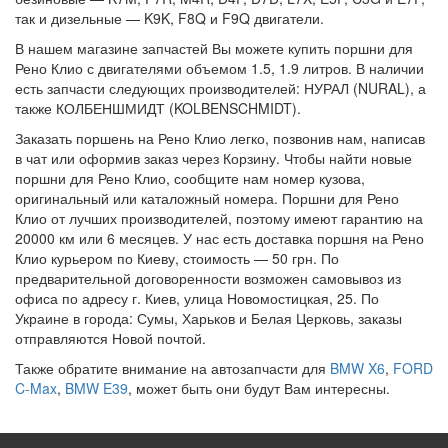
так и дизельные — K9K, F8Q и F9Q двигатели.
В нашем магазине запчастей Вы можете купить поршни для
Рено Клио с двигателями объемом 1.5, 1.9 литров. В наличии
есть запчасти следующих производителей: НУРАЛ (NURAL), а
также КОЛБЕНШМИДТ (KOLBENSCHMIDT).
Заказать поршень на Рено Клио легко, позвонив нам, написав
в чат или оформив заказ через Корзину. Чтобы найти новые
поршни для Рено Клио, сообщите нам номер кузова,
оригинальный или каталожный номера. Поршни для Рено
Клио от лучших производителей, поэтому имеют гарантию на
20000 км или 6 месяцев. У нас есть доставка поршня на Рено
Клио курьером по Киеву, стоимость — 50 грн. По
предварительной договоренности возможен самовывоз из
офиса по адресу г. Киев, улица Новомостицкая, 25. По
Украине в города: Сумы, Харьков и Белая Церковь, заказы
отправляются Новой почтой.
Также обратите внимание на автозапчасти для
BMW X6
,
FORD
C-Max
,
BMW E39
, может быть они будут Вам интересны.