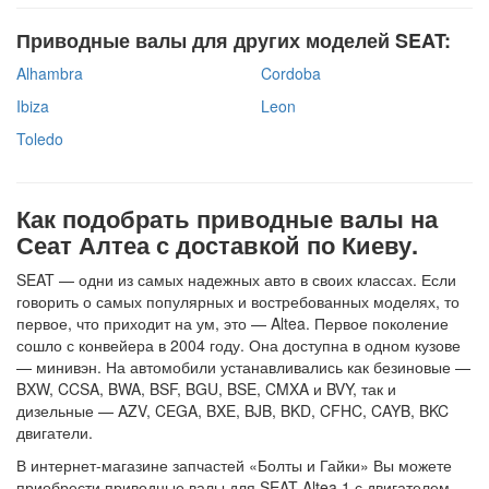
Приводные валы для других моделей SEAT:
Alhambra
Cordoba
Ibiza
Leon
Toledo
Как подобрать приводные валы на
Сеат Алтеа с доставкой по Киеву.
SEAT — одни из самых надежных авто в своих классах. Если
говорить о самых популярных и востребованных моделях, то
первое, что приходит на ум, это — Altea. Первое поколение
сошло с конвейера в 2004 году. Она доступна в одном кузове
— минивэн. На автомобили устанавливались как безиновые —
BXW, CCSA, BWA, BSF, BGU, BSE, CMXA и BVY, так и
дизельные — AZV, CEGA, BXE, BJB, BKD, CFHC, CAYB, BKC
двигатели.
В интернет-магазине запчастей «Болты и Гайки» Вы можете
приобрести приводные валы для SEAT Altea 1 с двигателем