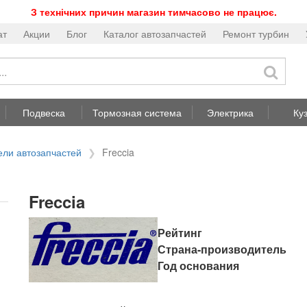
З технічних причин магазин тимчасово не працює.
ат
Акции
Блог
Каталог автозапчастей
Ремонт турбин
Подвеска
Тормозная система
Электрика
Ку
ели автозапчастей
Freccia
Freccia
Рейтинг
Страна-производитель
Год основания