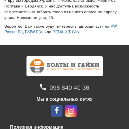
и другим городам Украины: Никополь, Житомир, Чернигов,
Полтава и Бердянск. У нас доступна возможность
самостоятельно забрать товар из нашего офиса по адресу
улица Новомостицкая, 25.
Вероятно, Вам также будут интересны автозапчасти на
VW
Passat B3
,
BMW E36
или
RENAULT Clio
.
098 840 40 36
Мы в социальных сетях
Полезная информация