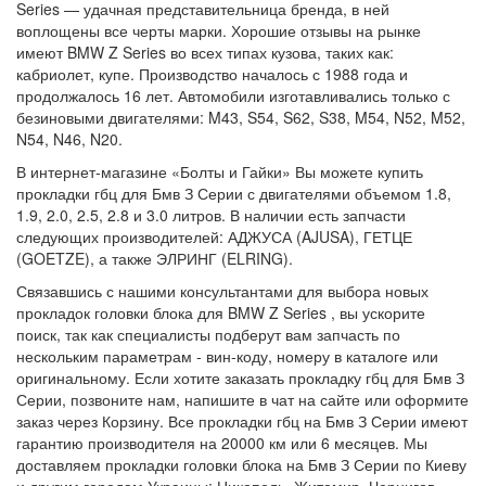
Series — удачная представительница бренда, в ней
воплощены все черты марки. Хорошие отзывы на рынке
имеют BMW Z Series во всех типах кузова, таких как:
кабриолет, купе. Производство началось с 1988 года и
продолжалось 16 лет. Автомобили изготавливались только с
безиновыми двигателями: M43, S54, S62, S38, M54, N52, M52,
N54, N46, N20.
В интернет-магазине «Болты и Гайки» Вы можете купить
прокладки гбц для Бмв З Серии с двигателями объемом 1.8,
1.9, 2.0, 2.5, 2.8 и 3.0 литров. В наличии есть запчасти
следующих производителей: АДЖУСА (AJUSA), ГЕТЦЕ
(GOETZE), а также ЭЛРИНГ (ELRING).
Связавшись с нашими консультантами для выбора новых
прокладок головки блока для BMW Z Series , вы ускорите
поиск, так как специалисты подберут вам запчасть по
нескольким параметрам - вин-коду, номеру в каталоге или
оригинальному. Если хотите заказать прокладку гбц для Бмв З
Серии, позвоните нам, напишите в чат на сайте или оформите
заказ через Корзину. Все прокладки гбц на Бмв З Серии имеют
гарантию производителя на 20000 км или 6 месяцев. Мы
доставляем прокладки головки блока на Бмв З Серии по Киеву