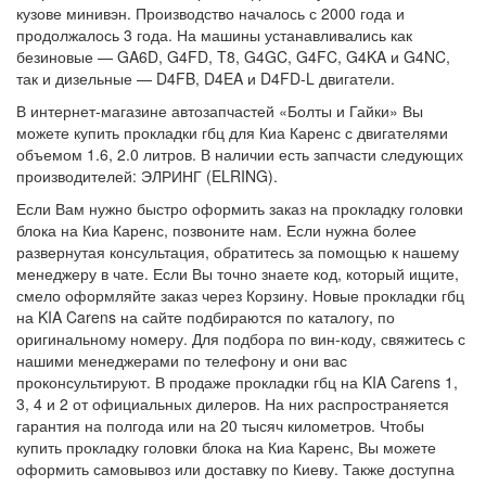
кузове минивэн. Производство началось с 2000 года и
продолжалось 3 года. На машины устанавливались как
безиновые — GA6D, G4FD, T8, G4GC, G4FC, G4KA и G4NC,
так и дизельные — D4FB, D4EA и D4FD-L двигатели.
В интернет-магазине автозапчастей «Болты и Гайки» Вы
можете купить прокладки гбц для Киа Каренс с двигателями
объемом 1.6, 2.0 литров. В наличии есть запчасти следующих
производителей: ЭЛРИНГ (ELRING).
Если Вам нужно быстро оформить заказ на прокладку головки
блока на Киа Каренс, позвоните нам. Если нужна более
развернутая консультация, обратитесь за помощью к нашему
менеджеру в чате. Если Вы точно знаете код, который ищите,
смело оформляйте заказ через Корзину. Новые прокладки гбц
на KIA Carens на сайте подбираются по каталогу, по
оригинальному номеру. Для подбора по вин-коду, свяжитесь с
нашими менеджерами по телефону и они вас
проконсультируют. В продаже прокладки гбц на KIA Carens 1,
3, 4 и 2 от официальных дилеров. На них распространяется
гарантия на полгода или на 20 тысяч километров. Чтобы
купить прокладку головки блока на Киа Каренс, Вы можете
оформить самовывоз или доставку по Киеву. Также доступна