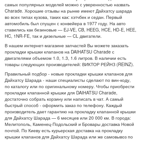
самых популярных моделей можно с уверенностью назвать
Charade. Хорошие отзывы на рынке имеют Дайхатсу шарада
во всех типах кузова, таких как: хэтчбек и седан. Первый
автомобиль был спущен с конвейера в 1977 году. На авто
ставились как безиновые — EJ-VE, CB, HEEG, HCE, HD-E, HEE,
HC, 1NR-FE, так и дизельные — CL двигатели.
В нашем интернет-магазине запчастей Вы можете заказать
прокладки крышки клапанов на DAIHATSU Charade с
двигателями объемом 1.0, 1.3, 1.6 литров. В наличии есть
товары следующих производителей: ВИКТОР РЕЙНЗ (REINZ).
Правильный подбор - новые прокладки крышки клапанов для
Дайхатсу Шарада - наши специалисты сделают по вин-коду,
по каталогу или по оригинальному номеру. Чтобы приобрести
прокладки клапанной крышки для DAIHATSU Charade,
достаточно собрать корзину или написать в чат. А самый
быстрый способ - оформить заказ по телефону. Каждый
производитель дает гарантию на прокладку клапанной крышки
для Дайхатсу Шарада — 6 месяцев или 20 000 км. В города:
Мелитополь, Каменец-Подольский и Бровары доставка Новой
почтой. По Киеву есть курьерская доставка на прокладку
крышки клапанов для Дайхатсу Шарада или же самовывоз по