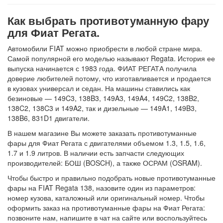
Как выбрать противотуманную фару
для Фиат Регата.
Автомобили FIAT можно приобрести в любой стране мира.
Самой популярной его моделью называют Regata. История ее
выпуска начинается с 1983 года. ФИАТ РЕГАТА получила
доверие любителей потому, что изготавливается и продается
в кузовах универсал и седан. На машины ставились как
безиновые — 149C3, 138B3, 149A3, 149A4, 149C2, 138B2,
138C2, 138C3 и 149A2, так и дизельные — 149A1, 149B3,
138B6, 831D1 двигатели.
В нашем магазине Вы можете заказать противотуманные
фары для Фиат Регата с двигателями объемом 1.3, 1.5, 1.6,
1.7 и 1.9 литров. В наличии есть запчасти следующих
производителей: БОШ (BOSCH), а также ОСРАМ (OSRAM).
Чтобы быстро и правильно подобрать новые противотуманные
фары на FIAT Regata 138, назовите один из параметров:
номер кузова, каталожный или оригинальный номер. Чтобы
оформить заказ на противотуманные фары на Фиат Регата:
позвоните нам, напишите в чат на сайте или воспользуйтесь